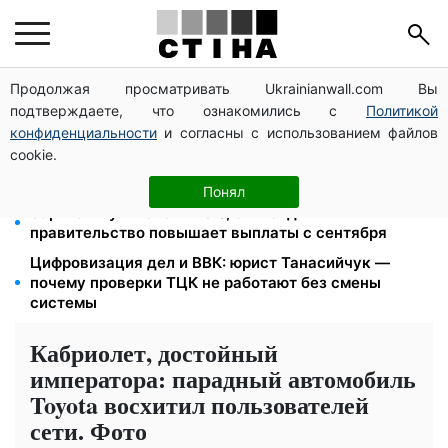
Продолжая просматривать Ukrainianwall.com Вы
26 000 подписей — Зеленский поручил СНБО
подтверждаете, что ознакомились с
Политикой
лишать водителей прав за систематические
нарушения
конфиденциальности
и согласны с использованием файлов
cookie.
Пенсия для III группы инвалидности с 1 сентября: от
2595 до 10 625 грн — кто сколько получит
Понял
Зарплаты учителей +20%, стипендии ×2:
правительство повышает выплаты с сентября
Цифровизация дел и ВВК: юрист Танасийчук —
почему проверки ТЦК не работают без смены
системы
Кабриолет, достойный
императора: парадный автомобиль
Toyota восхитил пользователей
сети. Фото