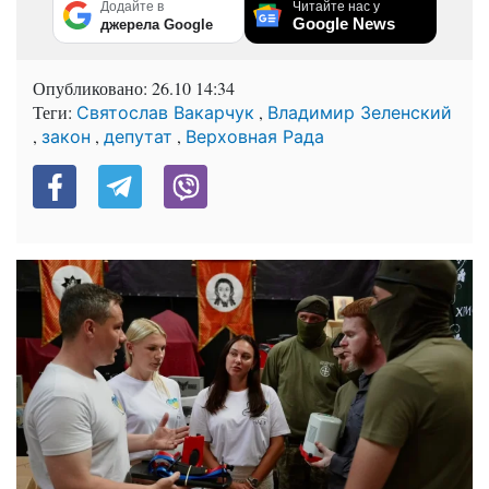
Додайте в
Читайте нас у
Google News
джерела Google
Опубликовано:
26.10 14:34
Теги:
,
Святослав Вакарчук
Владимир Зеленский
,
,
,
закон
депутат
Верховная Рада