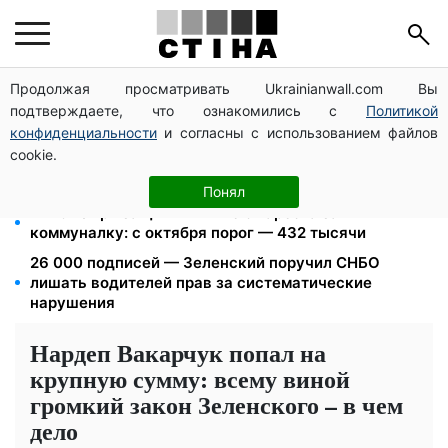
Продолжая просматривать Ukrainianwall.com Вы
Фейковые сайты сервисных центров МВД:
подтверждаете, что ознакомились с
Политикой
мошенники выманивают деньги у водителей перед
выездом за границу
конфиденциальности
и согласны с использованием файлов
cookie.
Дефицит товаров в Фора: рф уничтожила склады с
запасами продукции
Понял
172 940 грн защитят жилье от ареста за
коммуналку: с октября порог — 432 тысячи
26 000 подписей — Зеленский поручил СНБО
лишать водителей прав за систематические
нарушения
Нардеп Вакарчук попал на
крупную сумму: всему виной
громкий закон Зеленского – в чем
дело