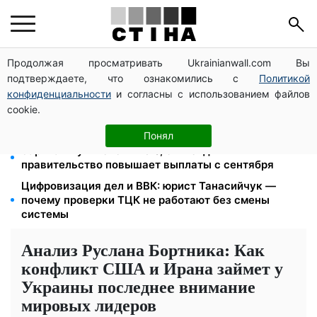
Продолжая просматривать Ukrainianwall.com Вы
26 000 подписей — Зеленский поручил СНБО
подтверждаете, что ознакомились с
Политикой
лишать водителей прав за систематические
нарушения
конфиденциальности
и согласны с использованием файлов
cookie.
Пенсия для III группы инвалидности с 1 сентября: от
2595 до 10 625 грн — кто сколько получит
Понял
Зарплаты учителей +20%, стипендии ×2:
правительство повышает выплаты с сентября
Цифровизация дел и ВВК: юрист Танасийчук —
почему проверки ТЦК не работают без смены
системы
Анализ Руслана Бортника: Как
конфликт США и Ирана займет у
Украины последнее внимание
мировых лидеров