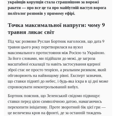
українців корупція стала страшнішою за ворожі
ракети — про все це та про майбутній наступ ворога
політолог розповів у прямому ефірі.
Точка максимальної напруги: чому 9
травня лякає світ
Під час розмови Руслан Бортник наголосив, що дата 9
травня цього року перетворилася на вузол
максимального протистояння між Росією та Україною.
За його словами, ми підійшли до межі, де загроза
масштабної ескалації та навіть застосування ядерної
зброї стає не просто теорією, а реальним ризиком, який
обговорюють на найвищому рівні. Експерт зазначив,
що ставки підняті до небес, і будь-яка іскра в ці дні може
спровокувати неконтрольований вибух.
Бортник пояснив, що Зеленський свідомо підвищує
ставки перед цією символічною датою, намагаючись
перехопити ініціативу. Проте зворотний бік цієї гри —
це величезна кров на фронті, де за останній тиждень