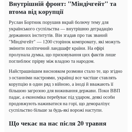
Внутрішній фронт: "Міндічгейт" та
втома від корупції
Руслан Бортник порушив вкрай болючу тему для
українського суспільства — внутрішню деградацію
державних інститутів. Він згадав про так званий
"Міндічгейт" — 1200 сторінок компромату, які можуть
змінити політичний ландшафт країни. На ефірі
пролунала думка, що приховування цих фактів лише
поглиблює прірву між владою та народом.
Найстрашнішим висновком розмови стало те, що згідно
з останніми настроями, українці все частіше ставлять
корупцію в один ряд з війною, а іноді й вважають її
більшою загрозою для виживання держави. Поки ВВП
падає, а економіка перебуває під ударом, деякі особи
продовжують наживатися на горі, що деморалізує
суспільство більше за будь-які ворожі наступи.
Що чекає на нас після 20 травня