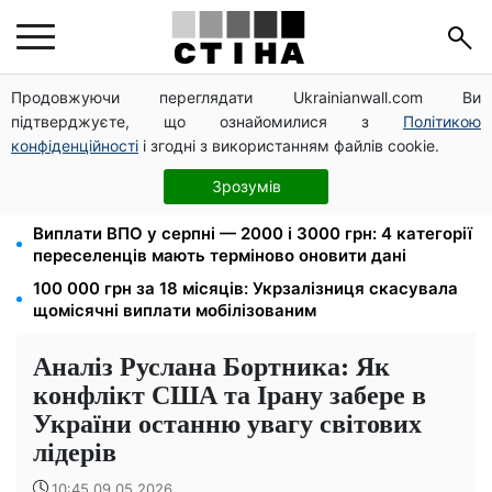
Продовжуючи переглядати Ukrainianwall.com Ви
Федоров звільнений і без бронювання: Камельчук
підтверджуєте, що ознайомилися з
Політикою
пропонує ексміністру мобілізацію на загальних
умовах
конфіденційності
і згодні з використанням файлів cookie.
Нічний тариф на світло 2,16 грн/кВт-г: економія до
Зрозумів
540 грн на місяць з вересня
Виплати ВПО у серпні — 2000 і 3000 грн: 4 категорії
переселенців мають терміново оновити дані
100 000 грн за 18 місяців: Укрзалізниця скасувала
щомісячні виплати мобілізованим
Аналіз Руслана Бортника: Як
конфлікт США та Ірану забере в
України останню увагу світових
лідерів
10:45 09.05.2026