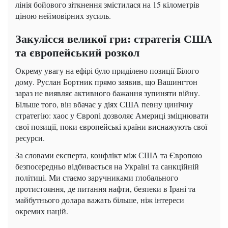
лінія бойового зіткнення змістилася на 15 кілометрів
ціною неймовірних зусиль.
Закулісся великої гри: стратегія США
та європейський розкол
Окрему увагу на ефірі було приділено позиції Білого
дому. Руслан Бортник прямо заявив, що Вашингтон
зараз не виявляє активного бажання зупиняти війну.
Більше того, він вбачає у діях США певну цинічну
стратегію: хаос у Європі дозволяє Америці зміцнювати
свої позиції, поки європейські країни виснажують свої
ресурси.
За словами експерта, конфлікт між США та Європою
безпосередньо відбивається на Україні та санкційній
політиці. Ми стаємо заручниками глобального
протистояння, де питання нафти, безпеки в Ірані та
майбутнього долара важать більше, ніж інтереси
окремих націй.