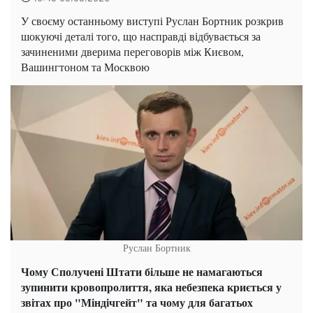
У своєму останньому виступі Руслан Бортник розкрив
шокуючі деталі того, що насправді відбувається за
зачиненими дверима переговорів між Києвом,
Вашингтоном та Москвою
Руслан Бортник
Чому Сполучені Штати більше не намагаються
зупинити кровопролиття, яка небезпека криється у
звітах про "Міндічгейт" та чому для багатьох