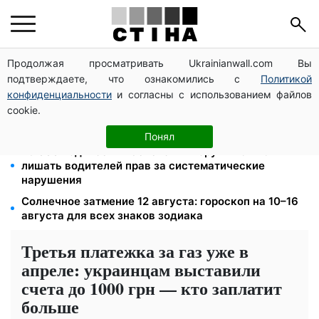
Продолжая просматривать Ukrainianwall.com Вы
Затмение 12 августа: астролог Базиленко дала
подтверждаете, что ознакомились с
Политикой
гороскоп на 3–9 августа для всех знаков зодиака
конфиденциальности
и согласны с использованием файлов
Новый знак на центральной улице: водителям
cookie.
грузовиков запретили остановку — штраф до 680
грн
Понял
26 000 подписей — Зеленский поручил СНБО
лишать водителей прав за систематические
нарушения
Солнечное затмение 12 августа: гороскоп на 10–16
августа для всех знаков зодиака
Третья платежка за газ уже в
апреле: украинцам выставили
счета до 1000 грн — кто заплатит
больше