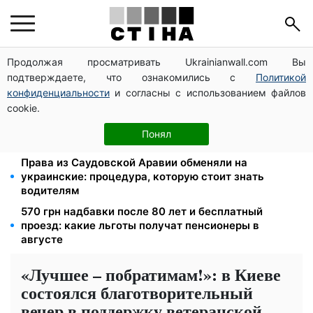
Продолжая просматривать Ukrainianwall.com Вы
Тарифы на воду взлетели до 91,24 грн/куб, газ
подтверждаете, что ознакомились с
Политикой
может достичь 15 грн: коммунальные цены в
августе
конфиденциальности
и согласны с использованием файлов
cookie.
Субсидии отменят, льготы на коммуналку
аннулируют: ПФУ проверяет доходы пенсионеров в
Понял
августе
Права из Саудовской Аравии обменяли на
украинские: процедура, которую стоит знать
водителям
570 грн надбавки после 80 лет и бесплатный
проезд: какие льготы получат пенсионеры в
августе
«Лучшее – побратимам!»: в Киеве
состоялся благотворительный
вечер в поддержку ветеранской