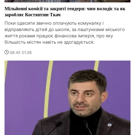
Мільйонні комісії та закриті тендери: чим володіє та як
заробляє Костянтин Ткач
Поки одесити звично оплачують комуналку і
відправляють дітей до школи, за лаштунками міського
життя роками працює фінансова імперія, про яку
більшість містян навіть не здогадується.
08:45 01.08