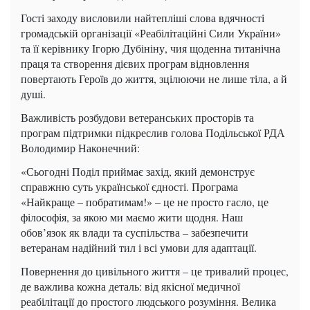
Гості заходу висловили найтепліші слова вдячності
громадській організації «Реабілітаційні Сили України»
та її керівнику Ігорю Дубініну, чия щоденна титанічна
праця та створення дієвих програм відновлення
повертають Героїв до життя, зцілюючи не лише тіла, а й
душі.
Важливість розбудови ветеранських просторів та
програм підтримки підкреслив голова Подільської РДА
Володимир Наконечний:
«Сьогодні Поділ приймає захід, який демонструє
справжню суть української єдності. Програма
«Найкраще – побратимам!» – це не просто гасло, це
філософія, за якою ми маємо жити щодня. Наш
обов’язок як влади та суспільства – забезпечити
ветеранам надійний тил і всі умови для адаптації.
Повернення до цивільного життя – це тривалий процес,
де важлива кожна деталь: від якісної медичної
реабілітації до простого людського розуміння. Велика