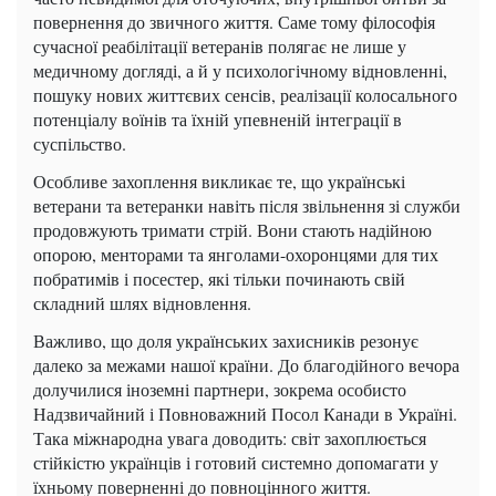
повернення до звичного життя. Саме тому філософія
сучасної реабілітації ветеранів полягає не лише у
медичному догляді, а й у психологічному відновленні,
пошуку нових життєвих сенсів, реалізації колосального
потенціалу воїнів та їхній упевненій інтеграції в
суспільство.
Особливе захоплення викликає те, що українські
ветерани та ветеранки навіть після звільнення зі служби
продовжують тримати стрій. Вони стають надійною
опорою, менторами та янголами-охоронцями для тих
побратимів і посестер, які тільки починають свій
складний шлях відновлення.
Важливо, що доля українських захисників резонує
далеко за межами нашої країни. До благодійного вечора
долучилися іноземні партнери, зокрема особисто
Надзвичайний і Повноважний Посол Канади в Україні.
Така міжнародна увага доводить: світ захоплюється
стійкістю українців і готовий системно допомагати у
їхньому поверненні до повноцінного життя.