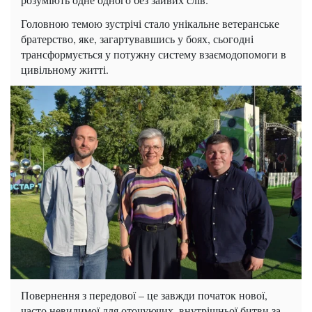
Головною темою зустрічі стало унікальне ветеранське
братерство, яке, загартувавшись у боях, сьогодні
трансформується у потужну систему взаємодопомоги в
цивільному житті.
Повернення з передової – це завжди початок нової,
часто невидимої для оточуючих, внутрішньої битви за