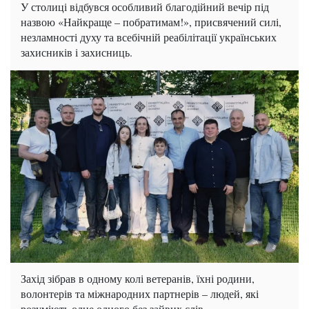
У столиці відбувся особливий благодійний вечір під
назвою «Найкраще – побратимам!», присвячений силі,
незламності духу та всебічній реабілітації українських
захисників і захисниць.
Захід зібрав в одному колі ветеранів, їхні родини,
волонтерів та міжнародних партнерів – людей, які
розуміють одне одного без зайвих слів.