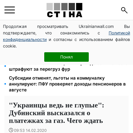
Продолжая просматривать Ukrainianwall.com Вы
Студенты-заочники и вечерники теряют отсрочку
подтверждаете, что ознакомились с
Политикой
от мобилизации: кого призовут в августе
конфиденциальности
и согласны с использованием файлов
2000 грн в квартал от фонда США: люди с
cookie.
инвалидностью I-II группы и пенсионеры 60+
получат выплаты
Понял
723 постановления на 9,7 млн грн: где больше всего
штрафуют за перегруз фур
Субсидии отменят, льготы на коммуналку
аннулируют: ПФУ проверяет доходы пенсионеров в
августе
"Украинцы ведь не глупые":
Дубинский высказался о
платежках за газ. Чего ждать
09:53 14.02.2020