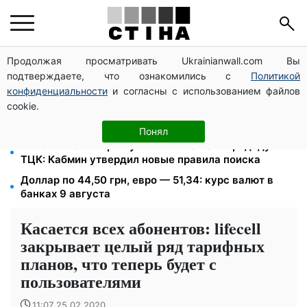
Продолжая просматривать Ukrainianwall.com Вы
Доллар по 45,04 грн, евро — 52,08: курс валют в
подтверждаете, что ознакомились с
Политикой
банках 10 августа
конфиденциальности
и согласны с использованием файлов
Отсрочку для многодетных отцов сохранят
cookie.
несмотря на снижение мобилизационного возраста:
заявление ВСУ
Понял
Налоговые номера мужчин 18–60 лет передадут
ТЦК: Кабмин утвердил новые правила поиска
Доллар по 44,50 грн, евро — 51,34: курс валют в
банках 9 августа
Касается всех абонентов: lifecell
закрывает целый ряд тарифных
планов, что теперь будет с
пользователями
11:07 25.02.2020