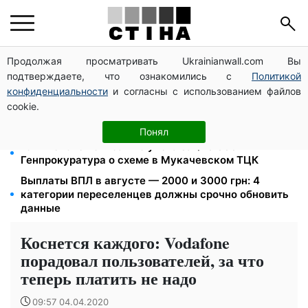
Продолжая просматривать Ukrainianwall.com Вы
Пенсия по инвалидности III группы с сентября: от
подтверждаете, что ознакомились с
Политикой
2595 до 10 625 грн — кто сколько получит
конфиденциальности
и согласны с использованием файлов
10 заявок — и МСЦ МВД приедет в громаду: обмен
cookie.
прав, регистрация авто и международное
удостоверение
Понял
1577 человек списали с учета за $10 000:
Генпрокуратура о схеме в Мукачевском ТЦК
Выплаты ВПЛ в августе — 2000 и 3000 грн: 4
категории переселенцев должны срочно обновить
данные
Коснется каждого: Vodafone
порадовал пользователей, за что
теперь платить не надо
09:57 04.04.2020