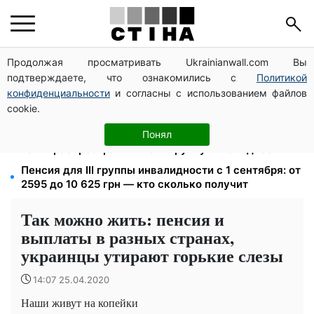
Продолжая просматривать Ukrainianwall.com Вы
Зарплата 30 000 грн — пенсия 11 500 грн: ПФУ
подтверждаете, что ознакомились с
Политикой
объяснил формулу расчета выплат в 2026 году
конфиденциальности
и согласны с использованием файлов
Яйца от 19,90 грн за десяток: АТБ, Сильпо, Varus и
cookie.
Ашан переписали ценники в августе
120 000 грн на авто: компенсацию для ветеранов
Понял
хотят распространить на III группу инвалидности
Пенсия для III группы инвалидности с 1 сентября: от
2595 до 10 625 грн — кто сколько получит
Так можно жить: пенсия и
выплаты в разных странах,
украинцы утирают горькие слезы
14:07 25.04.2020
Наши живут на копейки