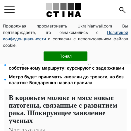
Продолжая просматривать Ukrainianwall.com Вы
Церковный праздник 9 августа: апостол Матфий,
подтверждаете, что ознакомились с
Политикой
три строгих запрета Успенского поста и приметы на
зиму
конфиденциальности
и согласны с использованием файлов
cookie.
Среда 12 августа — самый опасный день недели:
что можно и нельзя делать с 10 по 16 августа
Понял
Автобус №54 в Киеве восстановил движение по
собственному маршруту: курсируют с задержками
Метро будет принимать киевлян до тревоги, но без
палаток: Бондаренко назвал правила
В коровьем молоке и мясе новые
патогены, связанные с развитием
рака. Шокирующее заявление
ученых
07:50 27.06.2019