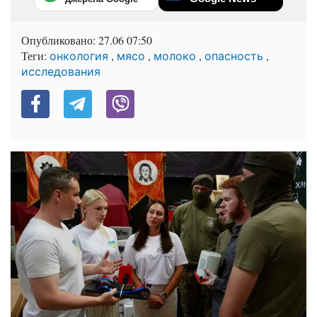
Опубликовано:
27.06 07:50
Теги:
,
,
,
,
онкология
мясо
молоко
опасность
исследования