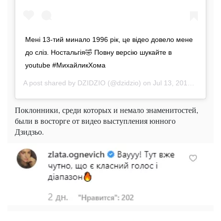
Мені 13-тий минало 1996 рік, це відео довело мене
до сліз. Ностальгія🤣 Повну версію шукайте в
youtube #МихайликХома
A post shared by
DZIDZIO
(@dzidzio) on
Jul 13, 2019 at 5:00am PDT
Поклонники, среди которых и немало знаменитостей,
были в восторге от видео выступления юнного
Дзидзьо.