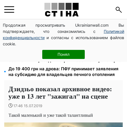
Продолжая просматривать Ukrainianwall.com Вы
Тарифы Киевстар и Vodafone подешевели до 50%:
подтверждаете, что ознакомились с
Политикой
сколько стоит связь в августе
конфиденциальности
и согласны с использованием файлов
4 склада Fozzy Group уничтожила рф: Сильпо
cookie.
предупредило о задержках — полки пустеют
366,6 млн грн за полгода: сколько Киев потратил на
Понял
бесплатный проезд в метро и наземном транспорте
До 19 400 грн на дрова: ПФУ принимает заявления
на субсидию для владельцев печного отопления
Дзидзьо показал архивное видео:
уже в 13 лет "зажигал" на сцене
17:46 15.07.2019
Такой маленький и уже такой талантливый