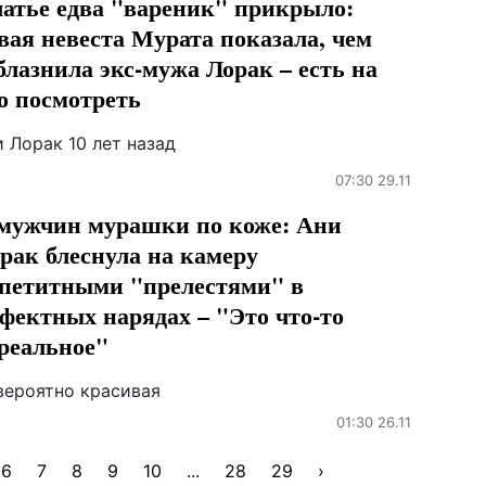
атье едва "вареник" прикрыло:
вая невеста Мурата показала, чем
блазнила экс-мужа Лорак – есть на
о посмотреть
 Лорак 10 лет назад
07:30 29.11
мужчин мурашки по коже: Ани
рак блеснула на камеру
петитными "прелестями" в
фектных нарядах – "Это что-то
реальное"
вероятно красивая
01:30 26.11
6
7
8
9
10
...
28
29
›