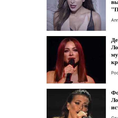
вы
"П
Ап
Де
Ло
му
кр
Ро
Фо
Ло
ис