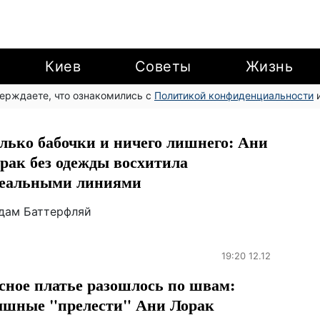
Киев
Советы
Жизнь
верждаете, что ознакомились с
Политикой конфиденциальности
и
лько бабочки и ничего лишнего: Ани
рак без одежды восхитила
еальными линиями
дам Баттерфляй
19:20 12.12
сное платье разошлось по швам:
шные "прелести" Ани Лорак