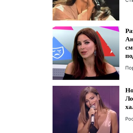
Ст
Ра
Ан
см
по
По
Но
Ло
ха
Ро