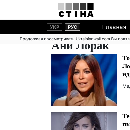
Главная
УКР
РУС
Продолжая просматривать Ukrainianwall.com Вы подт
Ани Лорак
То
Ло
ид
Ма
Те
пы