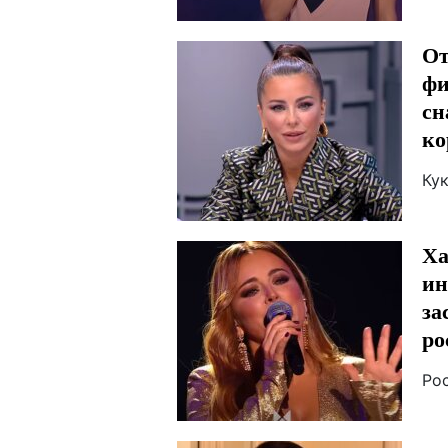
От
фи
сн
ко
Кук
Ха
ин
за
ро
Ро