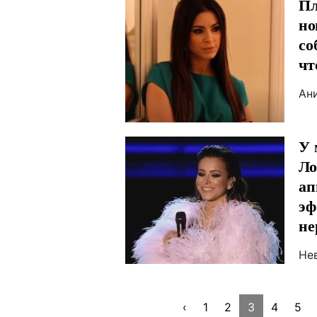
Пл
но
со
чт
Ани
У 
Ло
ап
эф
не
Не
‹
1
2
3
4
5