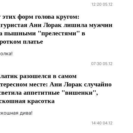
12:20 05.12
 этих форм голова кругом:
гуристая Ани Лорак лишила мужчин
а пышными "прелестями" в
ротком платье
олка!
07:30 05.12
латик разошелся в самом
тересном месте: Ани Лорак случайно
светила аппетитные "вишенки",
скошная красотка
скошная дива!
14:40 04.12