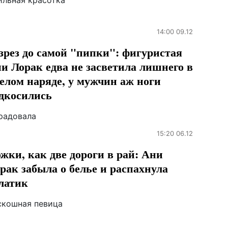
ильная красотка
14:00 09.12
зрез до самой "пипки": фигуристая
и Лорак едва не засветила лишнего в
елом наряде, у мужчин аж ноги
дкосились
радовала
15:20 06.12
жки, как две дороги в рай: Ани
рак забыла о белье и распахнула
латик
скошная певица