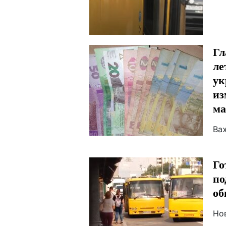
Гл
ле
ук
из
ма
Ва
Го
по
об
Но