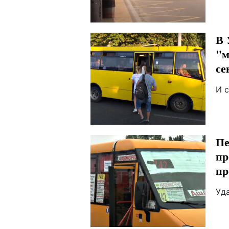
В 
"м
се
И 
Пе
пр
пр
Уд