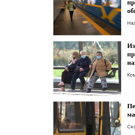
пр
об
На
Из
пр
на
Ко
Пе
ма
Ск