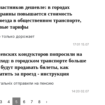
частников дешевле: в городах
раины повышается стоимость
оезда в общественном транспорте,
вые тарифы
е только дорожает
17:01 15.07
евских кондукторов попросили на
ход: в городском транспорте больше
 будут продавать билеты, как
атить за проезд - инструкция
тальніх отправили на пенсию
14:20 02.07
3
4
5
6
7
8
›