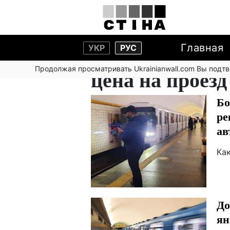
Главная
УКР
РУС
Продолжая просматривать Ukrainianwall.com Вы подт
цена на проезд
Бо
ре
ав
Как
До
ян