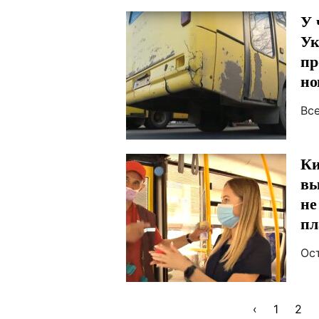
У 
Ук
пр
но
Вс
Ки
вы
не
пл
Ос
‹
1
2