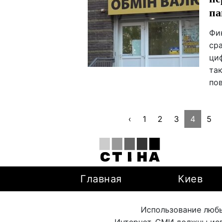
па
Фи
ср
ци
та
по
‹
1
2
3
4
5
Главная
Киев
Использование любы