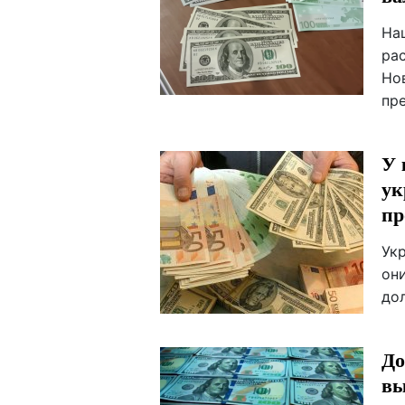
На
ра
Но
пр
У 
ук
пр
Ук
он
до
До
вы