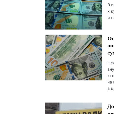
В 
к 
и н
Ос
ош
су
Не
вн
кт
на 
в 
До
пе