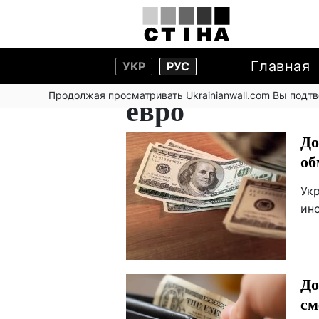
Главная
УКР
РУС
Продолжая просматривать Ukrainianwall.com Вы подт
евро
До
об
Ук
ин
До
см