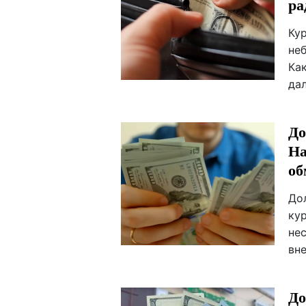
ра
Ку
не
Ка
да
До
На
об
До
ку
нес
вн
До