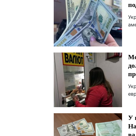
по
Ук
ам
Мо
до
пр
Ук
ев
У 
На
в