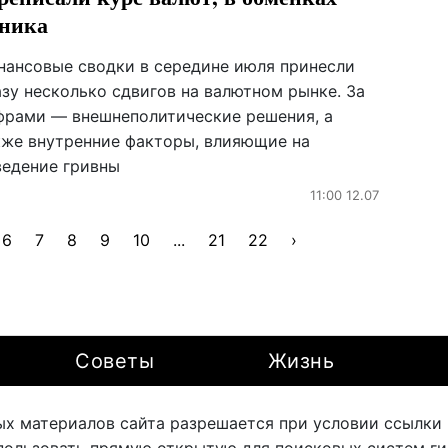
ника
нансовые сводки в середине июля принесли
азу несколько сдвигов на валютном рынке. За
фрами — внешнеполитические решения, а
кже внутренние факторы, влияющие на
ведение гривны
11:00 12.07
6
7
8
9
10
...
21
22
›
Советы
Жизнь
х материалов сайта разрешается при условии ссылки на