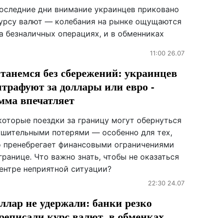
последние дни внимание украинцев приковано
курсу валют — колебания на рынке ощущаются
а безналичных операциях, и в обменниках
11:00 26.07
танемся без сбережений: украинцев
трафуют за доллары или евро -
мма впечатляет
которые поездки за границу могут обернуться
ушительными потерями — особенно для тех,
о пренебрегает финансовыми ограничениями
границе. Что важно знать, чтобы не оказаться
центре неприятной ситуации?
22:30 24.07
ллар не удержали: банки резко
реписали курс валют, в обменках