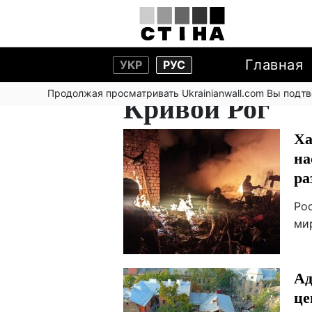
Главная
УКР
РУС
Продолжая просматривать Ukrainianwall.com Вы подт
Кривой Рог
Ха
на
ра
Ро
ми
Ад
це