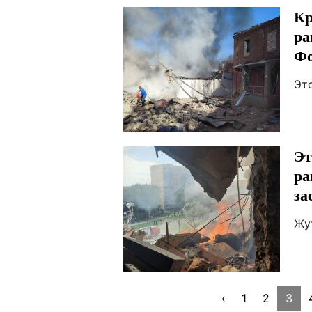
Кр
ра
Фо
Эт
Эт
ра
за
Жу
‹
1
2
3