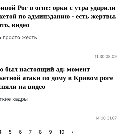
ивой Рог в огне: орки с утра ударили
кетой по админзданию - есть жертвы.
то, видео
о просто жесть
11:30 08.09
о был настоящий ад: момент
кетной атаки по дому в Кривом роге
сняли на видео
ткие кадры
14:00 31.07
4
5
6
7
8
9
10
›