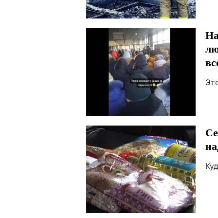
На
лю
вс
Эт
Се
на
Ку