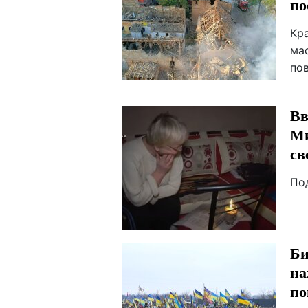
по
Кр
ма
по
Вв
Ми
св
По
Би
на
по