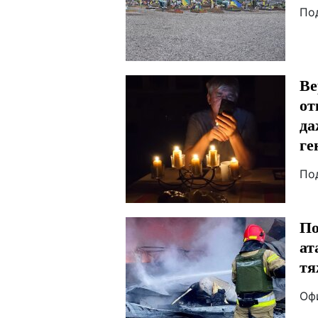
По
Ве
от
да
ге
По
По
ат
тя
Оф