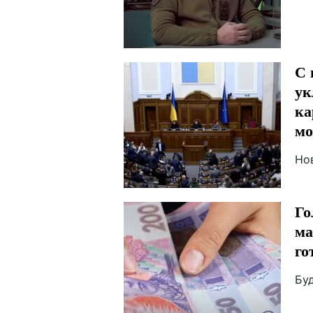
С 
ук
ка
мо
Но
Го
ма
го
Буд