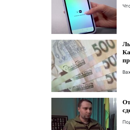
Чт
Ль
Ка
пр
Ва
От
сд
По