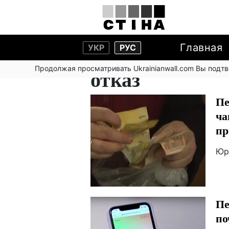
Главная
УКР
РУС
Продолжая просматривать Ukrainianwall.com Вы подт
отказ
Пе
ча
пр
Юр
Пе
по