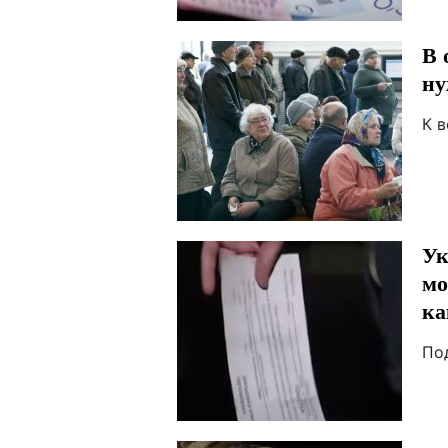
В 
ну
К 
Ук
мо
ка
По