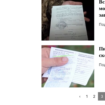
Вс
мо
за
По
Пи
ск
По
‹
1
2
3