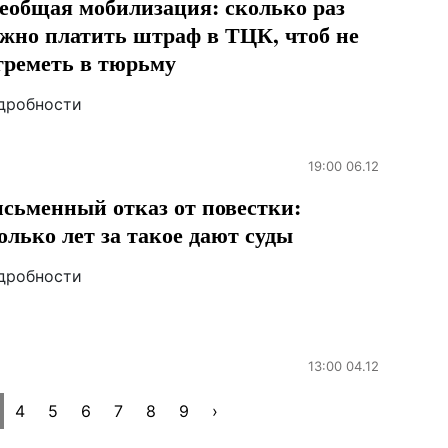
еобщая мобилизация: сколько раз
жно платить штраф в ТЦК, чтоб не
греметь в тюрьму
дробности
19:00 06.12
сьменный отказ от повестки:
олько лет за такое дают суды
дробности
13:00 04.12
4
5
6
7
8
9
›