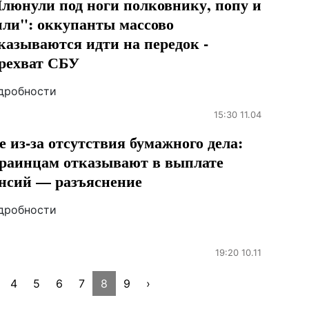
люнули под ноги полковнику, попу и
ли": оккупанты массово
казываются идти на передок -
рехват СБУ
дробности
15:30 11.04
е из-за отсутствия бумажного дела:
раинцам отказывают в выплате
нсий — разъяснение
дробности
19:20 10.11
4
5
6
7
8
9
›