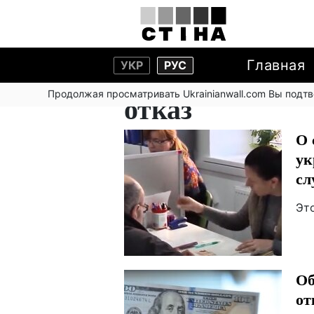
Главная
УКР
РУС
Продолжая просматривать Ukrainianwall.com Вы подт
отказ
О 
ук
сл
Эт
Об
от