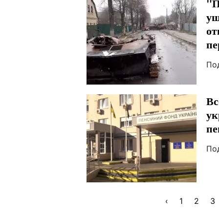
"П
уш
от
пе
По
Вс
ук
пе
По
‹
1
2
3