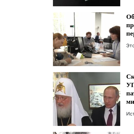
Об
пр
пе
Эт
Ск
УП
па
ми
Ис