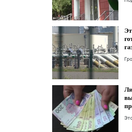
По
Эт
го
га
Гр
Ли
вы
пр
Эт