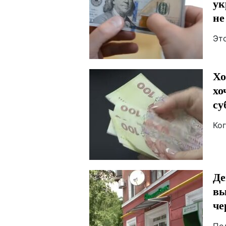
ук
не
Это
Хо
хо
су
Ког
Де
вы
че