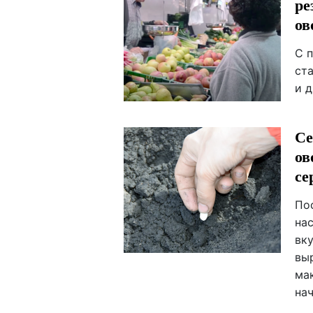
ре
ов
С 
ст
и 
Се
ов
се
По
на
вк
вы
ма
на