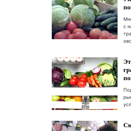
по
Мн
с 
тр
ов
Эт
гр
по
По
рын
ус
Ск