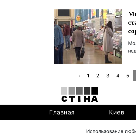
Мо
ст
со
Мол
не
‹
1
2
3
4
5
Главная
Киев
Использование любы