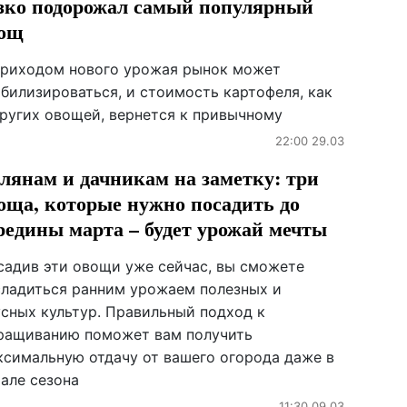
зко подорожал самый популярный
ощ
приходом нового урожая рынок может
абилизироваться, и стоимость картофеля, как
других овощей, вернется к привычному
22:00 29.03
лянам и дачникам на заметку: три
оща, которые нужно посадить до
редины марта – будет урожай мечты
садив эти овощи уже сейчас, вы сможете
сладиться ранним урожаем полезных и
усных культур. Правильный подход к
ращиванию поможет вам получить
ксимальную отдачу от вашего огорода даже в
чале сезона
11:30 09.03