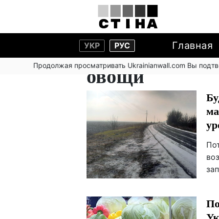
Главная
УКР
РУС
Продолжая просматривать Ukrainianwall.com Вы подт
овощи
Бу
ма
ур
По
во
за
По
Ук