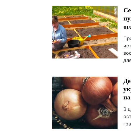
Се
ну
ог
Пр
ис
во
дл
Де
ук
на
В 
ос
гр