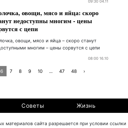
09:30 04.11
лочка, овощи, мясо и яйца: скоро
анут недоступны многим - цены
рвутся с цепи
очка, овощи, мясо и яйца – скоро станут
доступными многим – цены сорвутся с цепи
08:00 16.10
6
7
8
9
10
...
47
48
›
Советы
Жизнь
х материалов сайта разрешается при условии ссылки на