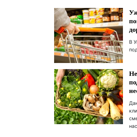
Уж
по
до
В У
по
Не
по
не
Да
кл
см
на