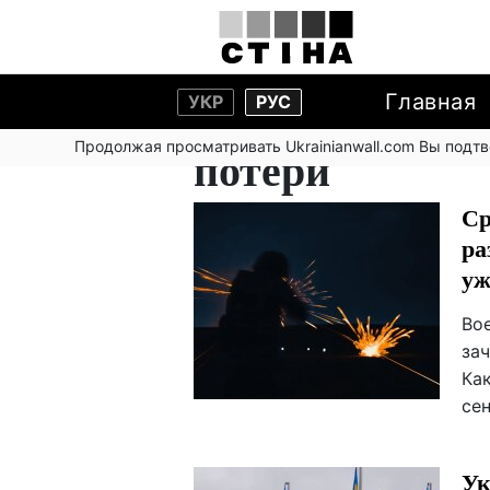
Главная
УКР
РУС
Продолжая просматривать Ukrainianwall.com Вы подт
потери
Ср
ра
уж
Во
за
Как
се
Ук