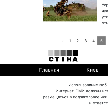
Ук
чу
ут
от
‹
1
2
3
4
5
Главная
Киев
Использование любы
Интернет-СМИ должны исп
размещаться в подзаголовке или
и ответс