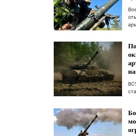
Во
от
ар
По
ок
ар
на
ВС
ста
Бо
мо
ог