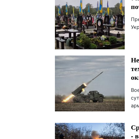
по
Пр
Ук
Не
те
ок
Во
су
ар
Ср
- 