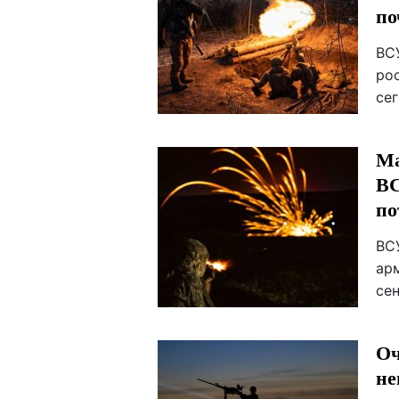
по
ВС
ро
сег
Ма
ВС
по
ВС
арм
се
Оч
не