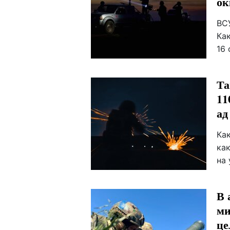
ок
ВС
Ка
16 
Та
11
ад
Как
ка
на 
В 
ми
це