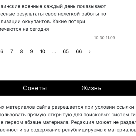
раинские военные каждый день показывают
десные результаты свое нелегкой работы по
илизации оккупантов. Какие потери
мечаются на сегодня
10:30 11.09
6
7
8
9
10
...
65
66
›
Советы
Жизнь
х материалов сайта разрешается при условии ссылки на
ользовать прямую открытую для поисковых систем ги
 в первом абзаце материала. Редакция может не раздел
твенности за содержание републицируемых материалов 