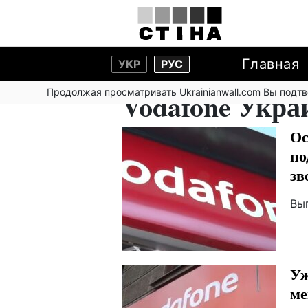
Главная
УКР
РУС
Продолжая просматривать Ukrainianwall.com Вы подт
Vodafone Укра
Ос
по
зв
Вы
Уж
ме