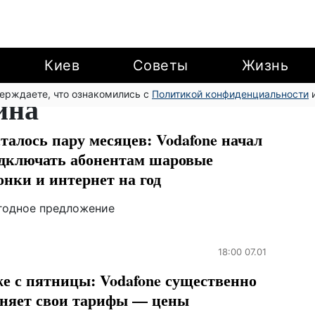
Киев
Советы
Жизнь
верждаете, что ознакомились с
ина
Политикой конфиденциальности
и
талось пару месяцев: Vodafone начал
дключать абонентам шаровые
онки и интернет на год
годное предложение
18:00 07.01
е с пятницы: Vodafone существенно
няет свои тарифы — цены