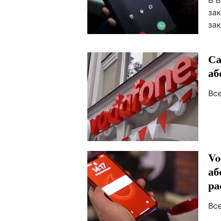
В 
за
за
Са
аб
Вс
Vo
аб
ра
Вс