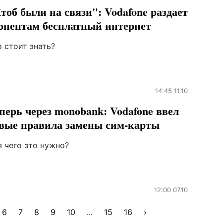
тоб были на связи": Vodafone раздает
онентам бесплатный интернет
 стоит знать?
14:45 11.10
перь через monobank: Vodafone ввел
вые правила замены сим-карты
я чего это нужно?
12:00 07.10
6
7
8
9
10
...
15
16
›