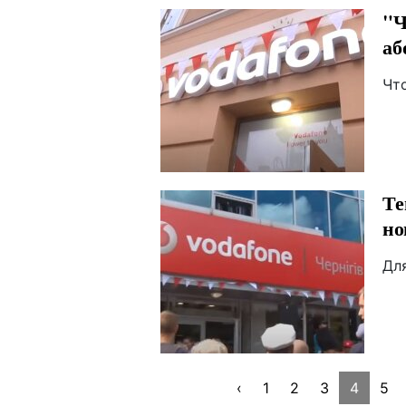
"Ч
аб
Что
Те
но
Дл
‹
1
2
3
4
5