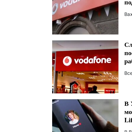
по
Ва
Сл
по
ра
Вс
В 
мо
Li