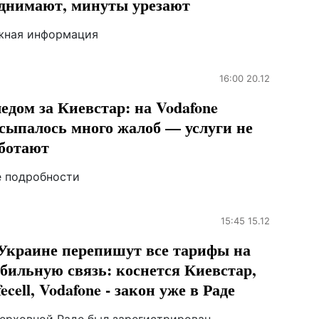
днимают, минуты урезают
жная информация
16:00 20.12
едом за Киевстар: на Vodafone
сыпалось много жалоб — услуги не
ботают
е подробности
15:45 15.12
Украине перепишут все тарифы на
бильную связь: коснется Киевстар,
fecell, Vodafone - закон уже в Раде