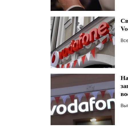
Св
Vo
Вс
На
за
во
Вы