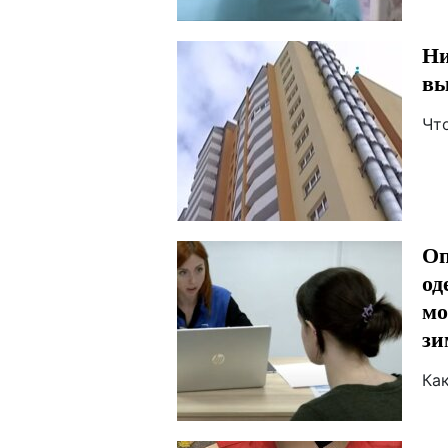
Ни
вы
Чт
Оп
од
мо
зи
Ка