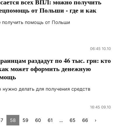
сается всех ВПЛ: можно получить
ецпомощь от Польши - где и как
е получить помощь от Польши
06:45 10.10
раинцам раздадут по 46 тыс. грн: кто
как может оформить денежную
омощь
о нужно делать для получения средств
16:45 09.10
57
58
59
60
61
...
65
66
›