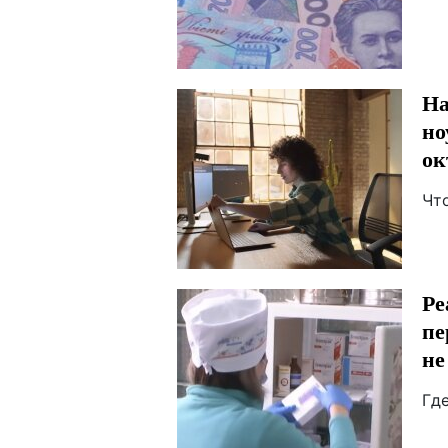
На
но
ок
Чт
Ре
пе
не
Гд