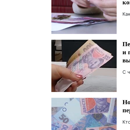
ко
Ка
Пе
и 
в
С ч
Но
пе
Кт