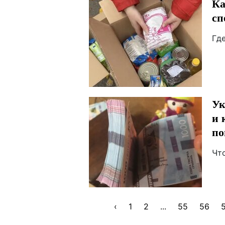
Ка
сп
Гд
Ук
и 
п
Чт
‹
1
2
...
55
56