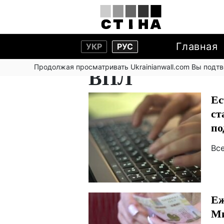
Главная
УКР
РУС
Продолжая просматривать Ukrainianwall.com Вы подт
ВПЛ
Ес
ст
по
Вс
Еж
Ми