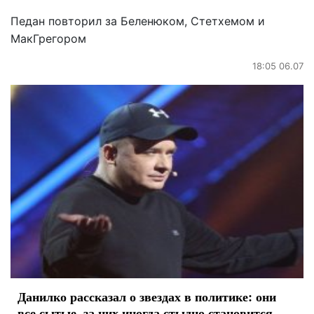
Педан повторил за Беленюком, Стетхемом и
МакГрегором
18:05 06.07
Данилко рассказал о звездах в политике: они
все сытые, за них иногда стыдно становится