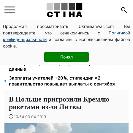
Продолжая просматривать Ukrainianwall.com Вы
172 940 грн защитят жилье от ареста за
подтверждаете, что ознакомились с
Политикой
коммуналку: с октября порог — 432 тысячи
конфиденциальности
и согласны с использованием файлов
8 451 грн вместо пакета малыша: Пенсионный фонд
cookie.
объяснил, как получить деньги
Выплаты ВПЛ в августе — 2000 и 3000 грн: 4
Понял
категории переселенцев должны срочно обновить
данные
Зарплаты учителей +20%, стипендии ×2:
правительство повышает выплаты с сентября
В Польше пригрозили Кремлю
ракетами из-за Литвы
10:54 03.04.2019