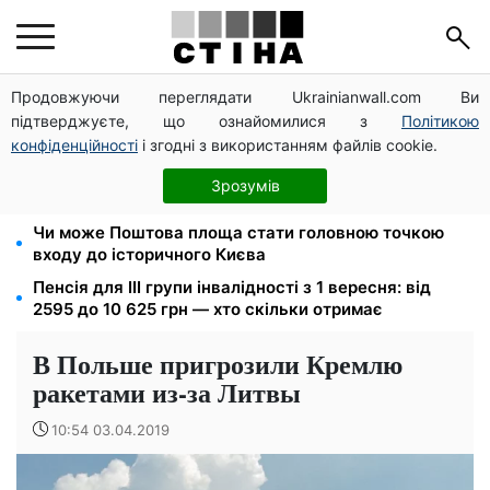
Продовжуючи переглядати Ukrainianwall.com Ви
Пенсія по інвалідності III групи з вересня: від 2595
підтверджуєте, що ознайомилися з
Політикою
до 10 625 грн — хто скільки отримає
конфіденційності
і згодні з використанням файлів cookie.
Новий знак на центральній вулиці: водіям
вантажівок заборонили зупинку — штраф до 680
Зрозумів
грн
Чи може Поштова площа стати головною точкою
входу до історичного Києва
Пенсія для III групи інвалідності з 1 вересня: від
2595 до 10 625 грн — хто скільки отримає
В Польше пригрозили Кремлю
ракетами из-за Литвы
10:54 03.04.2019