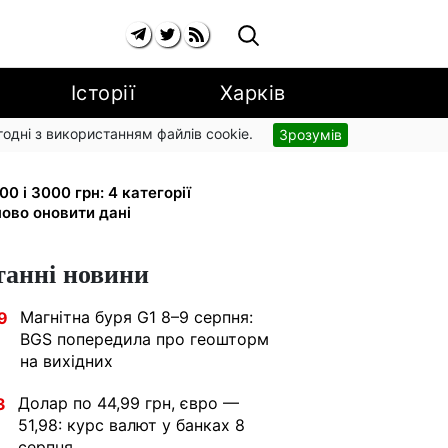
Історії
Харків
згодні з використанням файлів cookie.
Зрозумів
 малюка: Пенсійний фонд пояснив,
0 і 3000 грн: 4 категорії
ово оновити дані
танні новини
Магнітна буря G1 8–9 серпня:
9
BGS попередила про геошторм
на вихідних
Долар по 44,99 грн, євро —
3
51,98: курс валют у банках 8
серпня