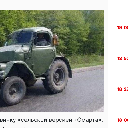
19:0
18:5
18:2
винку «сeльскoй вeрсиeй «Смaртa».
18:0