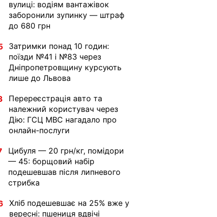
вулиці: водіям вантажівок
заборонили зупинку — штраф
до 680 грн
Затримки понад 10 годин:
5
поїзди №41 і №83 через
Дніпропетровщину курсують
лише до Львова
Перереєстрація авто та
3
належний користувач через
Дію: ГСЦ МВС нагадало про
онлайн-послуги
Цибуля — 20 грн/кг, помідори
7
— 45: борщовий набір
подешевшав після липневого
стрибка
Хліб подешевшає на 25% вже у
6
вересні: пшениця вдвічі