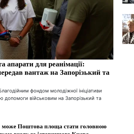
та апарати для реанімації:
ередав вантаж на Запорізький та
Благодійним фондом молодіжної ініціативи
ію допомоги військовим на Запорізький та
 може Поштова площа стати головною
чкою входу до історичного Києва