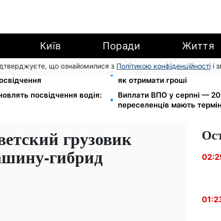
Київ
Поради
Життя
підтверджуєте, що ознайомилися з
Політикою конфіденційності
і 
громаду: обмін прав,
8 451 грн замість пакунка
посвідчення
як отримати гроші
новлять посвідчення водія:
Виплати ВПО у серпні — 200
переселенців мають термін
Ос
ветский грузовик
ашину-гибрид
02:2
01:2