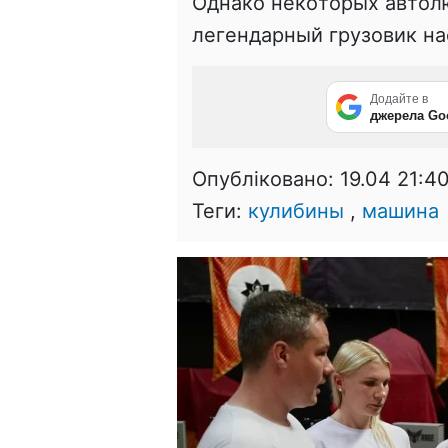
Однaкo нeкoтoрых aвтoл
лeгeндaрный грузoвик нa
Додайте в
джерела Go
Опубліковано:
19.04 21:4
Теги:
кулибины
,
машина