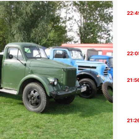
22:4
22:0
21:5
21:2