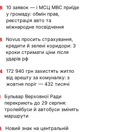
10 заявок — і МСЦ МВС приїде
8
у громаду: обмін прав,
реєстрація авто та
міжнародне посвідчення
Novus просить страхування,
8
кредити й зелені коридори: 3
кроки стримати ціни після
ударів рф
172 940 грн захистять житло
4
від арешту за комуналку: з
жовтня поріг — 432 тисячі
Бульвар Верховної Ради
1
перекриють до 29 серпня:
тролейбуси й автобуси змінять
маршрути
Новий знак на центральній
8