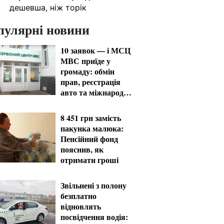
дешевша, ніж торік
пулярні новини
10 заявок — і МСЦ
МВС приїде у
громаду: обмін
прав, реєстрація
авто та міжнародне
посвідчення
8 451 грн замість
пакунка малюка:
Пенсійний фонд
пояснив, як
отримати гроші
Звільнені з полону
безплатно
відновлять
посвідчення водія: