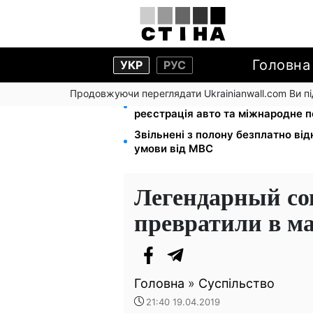
Головна
УКР
РУС
Продовжуючи переглядати Ukrainianwall.com Ви 
10 заявок — і МСЦ МВС приїде у 
реєстрація авто та міжнародне 
Звільнені з полону безплатно від
умови від МВС
Легендарный со
превратили в м
Головна
»
Суспільство
21:40 19.04.2019