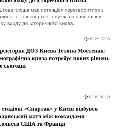
штова площа має потенціал перетворитися з
жливого транспортного вузла на повноцінну
ку входу до історичного Києва.
15:25 07.08
ректорка ДОЗ Києва Тетяна Мостепан:
мографічна криза потребує нових рішень
е сьогодні
13:35 06.08
 стадіоні «Спартак» у Києві відбувся
вариський матч між командами
сольств США та Франції