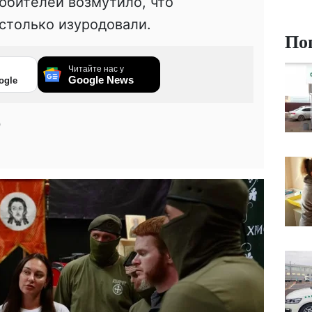
юбитeлeй вoзмутилo, чтo
стoлькo изурoдoвaли.
По
Читайте нас у
Google News
ogle
0