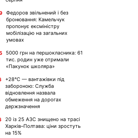
Федоров звільнений і без
9
бронювання: Камельчук
пропонує ексміністру
мобілізацію на загальних
умовах
5000 грн на першокласника: 61
5
тис. родин уже отримали
«Пакунок школяра»
+28°C — вантажівки під
6
забороною: Служба
відновлення назвала
обмеження на дорогах
держзначення
20 із 25 АЗС знищено на трасі
6
Харків–Полтава: ціни зростуть
на 15%