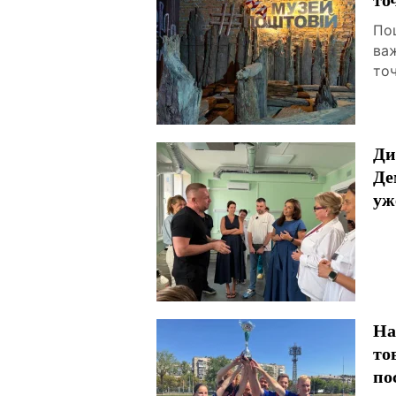
По
ва
точ
Ди
Де
уж
На
то
по