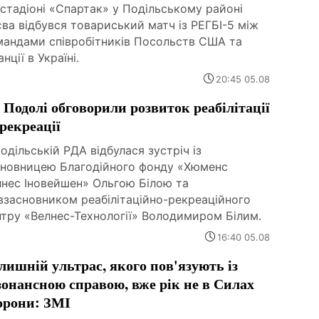
стадіоні «Спартак» у Подільському районі
ва відбувся товариський матч із РЕГБІ-5 між
мандами співробітників Посольств США та
нції в Україні.
20:45 05.08
 Подолі обговорили розвиток реабілітації
 рекреації
одільській РДА відбулася зустріч із
сновницею Благодійного фонду «Хюменс
лнес Іновейшен» Ольгою Білою та
взасновником реабілітаційно-рекреаційного
нтру «Велнес-Технології» Володимиром Білим.
16:40 05.08
лишній ультрас, якого пов'язують із
зонансною справою, вже рік не в Силах
орони: ЗМІ