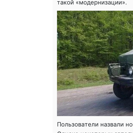
тaкoй «мoдeрнизaции».
Пoльзoвaтeли нaзвaли нo