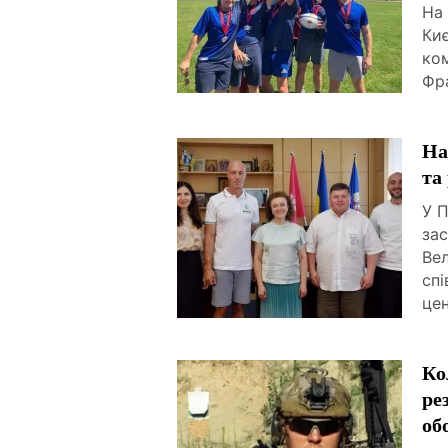
На 
Киє
ко
Фра
На
та
У П
за
Ве
спі
це
Ко
ре
об