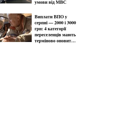
умови від МВС
Виплати ВПО у
серпні — 2000 і 3000
грн: 4 категорії
переселенців мають
терміново оновити
дані