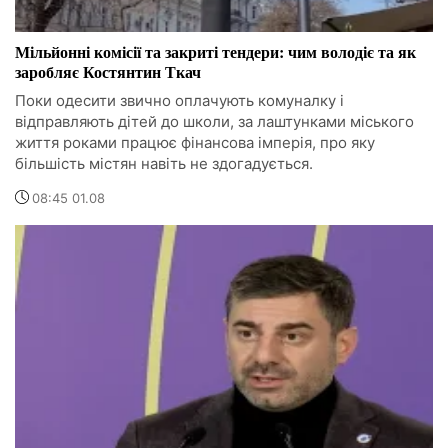
Мільйонні комісії та закриті тендери: чим володіє та як
заробляє Костянтин Ткач
Поки одесити звично оплачують комуналку і
відправляють дітей до школи, за лаштунками міського
життя роками працює фінансова імперія, про яку
більшість містян навіть не здогадується.
08:45 01.08