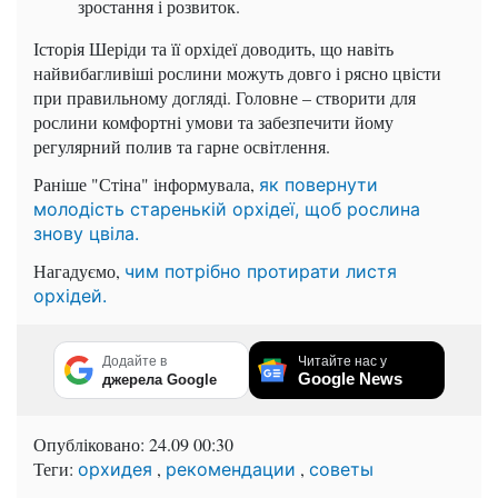
зростання і розвиток.
Історія Шеріди та її орхідеї доводить, що навіть
найвибагливіші рослини можуть довго і рясно цвісти
при правильному догляді. Головне – створити для
рослини комфортні умови та забезпечити йому
регулярний полив та гарне освітлення.
Раніше "Стіна" інформувала,
як повернути
молодість старенькій орхідеї, щоб рослина
знову цвіла.
Нагадуємо,
чим потрібно протирати листя
орхідей.
Додайте в
Читайте нас у
Google News
джерела Google
Опубліковано:
24.09 00:30
Теги:
,
,
орхидея
рекомендации
советы