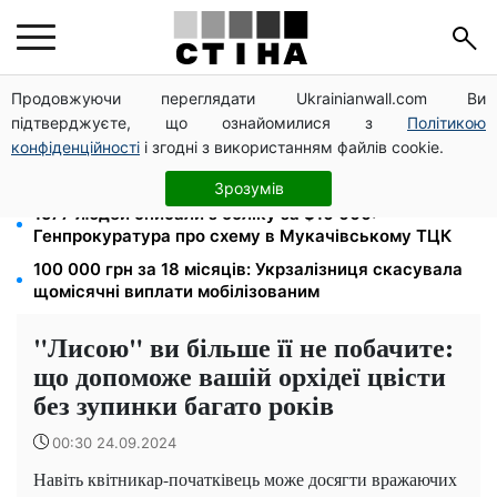
Продовжуючи переглядати Ukrainianwall.com Ви
172 940 грн захистять житло від арешту за
підтверджуєте, що ознайомилися з
Політикою
комуналку: з жовтня поріг — 432 тисячі
конфіденційності
і згодні з використанням файлів cookie.
8 451 грн замість пакунка малюка: Пенсійний фонд
пояснив, як отримати гроші
Зрозумів
1577 людей списали з обліку за $10 000:
Генпрокуратура про схему в Мукачівському ТЦК
100 000 грн за 18 місяців: Укрзалізниця скасувала
щомісячні виплати мобілізованим
"Лисою" ви більше її не побачите:
що допоможе вашій орхідеї цвісти
без зупинки багато років
00:30 24.09.2024
Навіть квітникар-початківець може досягти вражаючих