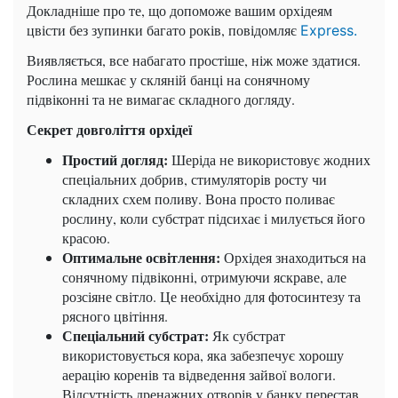
Докладніше про те, що допоможе вашим орхідеям
цвісти без зупинки багато років, повідомляє
Express.
Виявляється, все набагато простіше, ніж може здатися.
Рослина мешкає у скляній банці на сонячному
підвіконні та не вимагає складного догляду.
Секрет довголіття орхідеї
Простий догляд:
Шеріда не використовує жодних
спеціальних добрив, стимуляторів росту чи
складних схем поливу. Вона просто поливає
рослину, коли субстрат підсихає і милується його
красою.
Оптимальне освітлення:
Орхідея знаходиться на
сонячному підвіконні, отримуючи яскраве, але
розсіяне світло. Це необхідно для фотосинтезу та
рясного цвітіння.
Спеціальний субстрат:
Як субстрат
використовується кора, яка забезпечує хорошу
аерацію коренів та відведення зайвої вологи.
Відсутність дренажних отворів у банку перестав