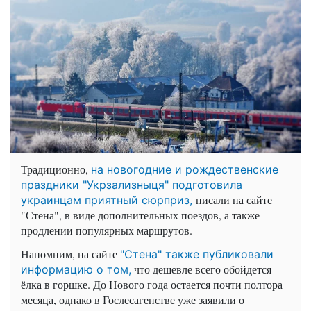
Традиционно,
на новогодние и рождественские
праздники "Укрзализныця" подготовила
писали на сайте
украинцам приятный сюрприз,
"Стена", в виде дополнительных поездов, а также
продлении популярных маршрутов.
Напомним, на сайте
"Стена" также публиковали
что дешевле всего обойдется
информацию о том,
ёлка в горшке. До Нового года остается почти полтора
месяца, однако в Гослесагенстве уже заявили о