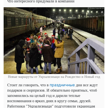
Что интересного придумали в компании
Новые маршруты от Укрзализныци на Рождество и Новый год
Стоит ли говорить, что в
дни все ждут
праздничные
подарков и сюрпризов. И обязательно приятных, чтоб
запомнились на целый год и дарили теплые
воспоминания о ярких днях в кругу семьи, друзей.
Работники "Укрзализныци" подготовили украинцам