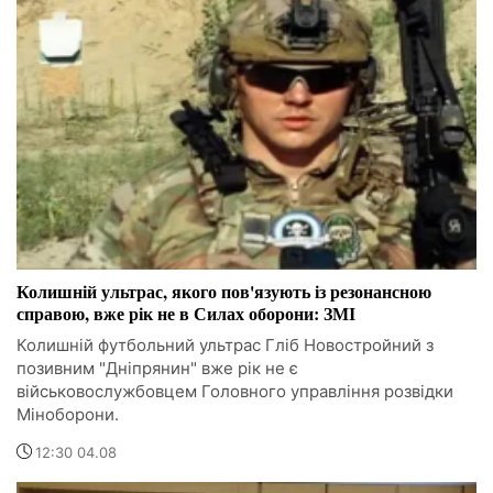
Колишній ультрас, якого пов'язують із резонансною
справою, вже рік не в Силах оборони: ЗМІ
Колишній футбольний ультрас Гліб Новостройний з
позивним "Дніпрянин" вже рік не є
військовослужбовцем Головного управління розвідки
Міноборони.
12:30 04.08