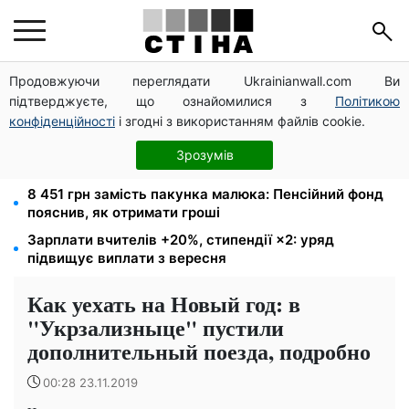
Продовжуючи переглядати Ukrainianwall.com Ви
Пенсія по інвалідності III групи з вересня: від 2595
підтверджуєте, що ознайомилися з
Політикою
до 10 625 грн — хто скільки отримає
конфіденційності
і згодні з використанням файлів cookie.
Мавіки, зарядні станції та апарати для реанімації:
Християнський корпус передав вантаж на
Зрозумів
Запорізький та Покровський напрямки
8 451 грн замість пакунка малюка: Пенсійний фонд
пояснив, як отримати гроші
Зарплати вчителів +20%, стипендії ×2: уряд
підвищує виплати з вересня
Как уехать на Новый год: в
"Укрзализныце" пустили
дополнительный поезда, подробно
00:28 23.11.2019