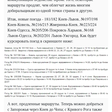
маршруты продлят, чем облегчат жизнь многим
добиральщикам из одной точки страны в другую.
Итак, новые поезда - 181/182 Киев-Львов, №197/198
Киев-Ковель, №216/215 Жмеринка-Киев, №223/224
Киев-Одесса, №205/206 Покровск-Харьков, №168
Львов-Одесса, №202/201 Львов-Ужгород. Как будет
курсировать поезд в скриншоте ниже:
А вот, продленные маршруты. Теперь можно добраться
с Запорожья через Киев до Чопа; с Кривого Рога также