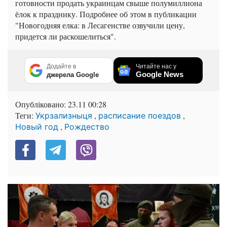
готовности продать украинцам свыше полумиллиона
ёлок к празднику. Подробнее об этом в публикации
"Новогодняя елка: в Лесагенстве озвучили цену,
придется ли раскошелиться".
Додайте в
Читайте нас у
Google News
джерела Google
Опубліковано:
23.11 00:28
Теги:
,
,
Укрзализныця
расписание поездов
,
Новый год
Рождество