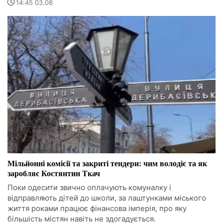
14:45 03.08
Мільйонні комісії та закриті тендери: чим володіє та як
заробляє Костянтин Ткач
Поки одесити звично оплачують комуналку і
відправляють дітей до школи, за лаштунками міського
життя роками працює фінансова імперія, про яку
більшість містян навіть не здогадується.