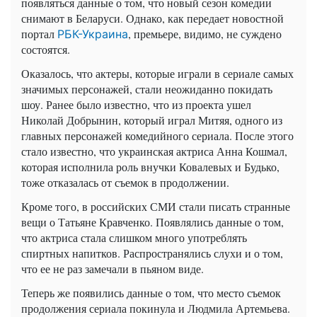
появляться данные о том, что новый сезон комедии
снимают в Беларуси. Однако, как передает новостной
портал
, премьере, видимо, не суждено
РБК-Украина
состоятся.
Оказалось, что актеры, которые играли в сериале самых
значимых персонажей, стали неожиданно покидать
шоу. Ранее было известно, что из проекта ушел
Николай Добрынин, который играл Митяя, одного из
главных персонажей комедийного сериала. После этого
стало известно, что украинская актриса Анна Кошмал,
которая исполнила роль внучки Ковалевых и Будько,
тоже отказалась от съемок в продолжении.
Кроме того, в российских СМИ стали писать странные
вещи о Татьяне Кравченко. Появлялись данные о том,
что актриса стала слишком много употреблять
спиртных напитков. Распространялись слухи и о том,
что ее не раз замечали в пьяном виде.
Теперь же появились данные о том, что место съемок
продолжения сериала покинула и Людмила Артемьева.