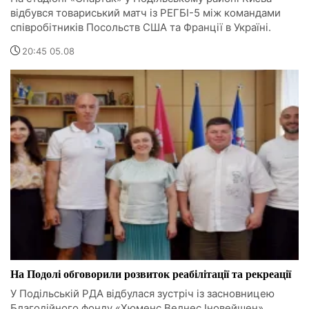
відбувся товариський матч із РЕГБІ-5 між командами
співробітників Посольств США та Франції в Україні.
20:45 05.08
На Подолі обговорили розвиток реабілітації та рекреації
У Подільській РДА відбулася зустріч із засновницею
Благодійного фонду «Хюменс Велнес Іновейшен»