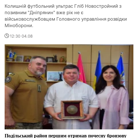
Колишній футбольний ультрас Гліб Новостройний з
позивним "Дніпрянин" вже рік не є
військовослужбовцем Головного управління розвідки
Міноборони.
12:30 04.08
Подільський район першим отримав почесну бронзову