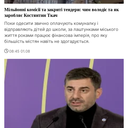
Мільйонні комісії та закриті тендери: чим володіє та як
заробляє Костянтин Ткач
Поки одесити звично оплачують комуналку і
відправляють дітей до школи, за лаштунками міського
життя роками працює фінансова імперія, про яку
більшість містян навіть не здогадується.
08:45 01.08