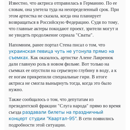
Известно, что актриса отправилась в Германию. По ее
словам, она улетела туда на неопределенный срок. При
этом артистка не сказала, когда она планирует
возвращаться в Российскую Федерацию. Судя по тому,
что главные актеры покидают проект, зрители могут и
не увидеть продолжение сериала "Сваты".
Напомним, ранее портал Стена писал о том, что
украинская певица чуть не утонула прямо на
Как оказалось, артистке Алене Лавренюк
съемках.
дали главную роль в новом фильме. Вот только на
съемках ее опустили на серьезную глубину в воду, а к
ее ногам прикрепили специальные гири. В итоге
актриса не смогла вынырнуть тогда, когда это было
нужно.
Также сообщалось о том, что депутатам из
президентской фракции "Слуга народа" прямо во время
съезда
раздавали билеты на праздничный
В сети появились
концерт студии "Квартал-95".
подробности этой ситуации.