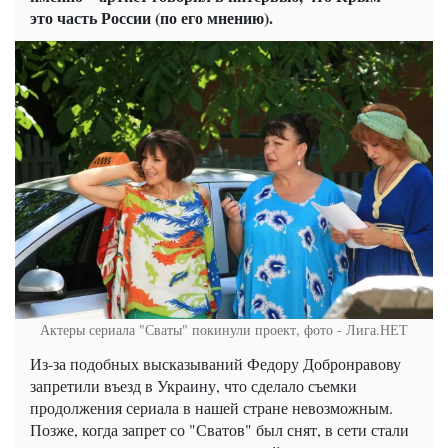
это часть России (по его мнению).
Актеры сериала "Сваты" покинули проект, фото - Лига.НЕТ
Из-за подобных высказываний Федору Добронравову
запретили въезд в Украину, что сделало съемки
продолжения сериала в нашей стране невозможным.
Позже, когда запрет со "Сватов" был снят, в сети стали