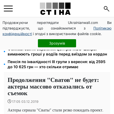
Продовжуючи переглядати Ukrainianwall.com Ви
Тариф 2,64 грн за кіловат з 1 жовтня: власники
підтверджуєте, що ознайомилися з
Політикою
електроопалення платитимуть на 39% менше
конфіденційності
і згодні з використанням файлів cookie.
4 склади Fozzy Group знищила рф: Сільпо
попередило про затримки — полиці порожніють
Зрозумів
Фейкові сайти сервісних центрів МВС: шахраї
виманюють гроші у водіїв перед виїздом за кордон
Пенсія по інвалідності III групи з вересня: від 2595
до 10 625 грн — хто скільки отримає
Продолжения "Сватов" не будет:
актеры массово отказались от
съемок
17:05 03.12.2019
Актеры сериала "Сваты" стали резко покидать проект.