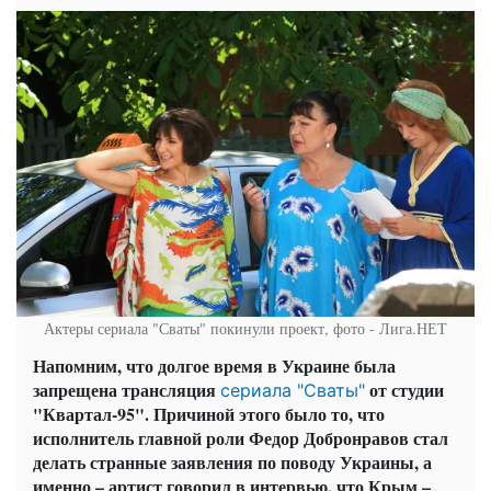
Актеры сериала "Сваты" покинули проект, фото - Лига.НЕТ
Напомним, что долгое время в Украине была
запрещена трансляция
от студии
сериала "Сваты"
"Квартал-95". Причиной этого было то, что
исполнитель главной роли Федор Добронравов стал
делать странные заявления по поводу Украины, а
именно – артист говорил в интервью, что Крым –