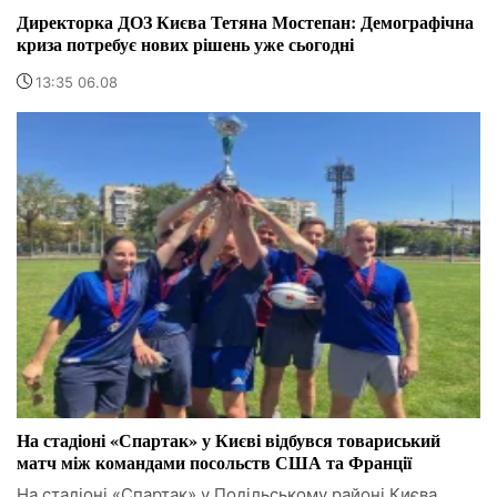
Директорка ДОЗ Києва Тетяна Мостепан: Демографічна
криза потребує нових рішень уже сьогодні
13:35 06.08
На стадіоні «Спартак» у Києві відбувся товариський
матч між командами посольств США та Франції
На стадіоні «Спартак» у Подільському районі Києва