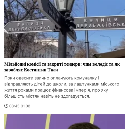
Мільйонні комісії та закриті тендери: чим володіє та як
заробляє Костянтин Ткач
Поки одесити звично оплачують комуналку і
відправляють дітей до школи, за лаштунками міського
життя роками працює фінансова імперія, про яку
більшість містян навіть не здогадується.
08:45 01.08