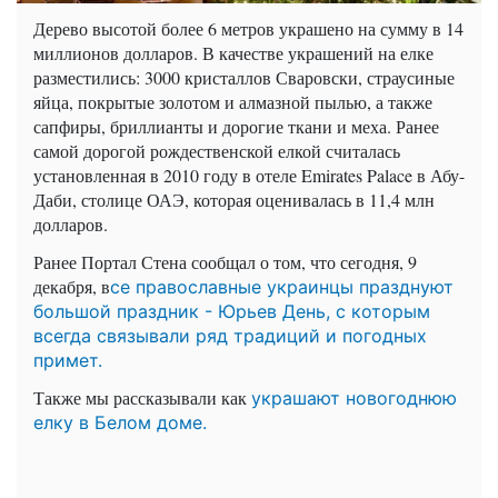
Дерево высотой более 6 метров украшено на сумму в 14
миллионов долларов. В качестве украшений на елке
разместились: 3000 кристаллов Сваровски, страусиные
яйца, покрытые золотом и алмазной пылью, а также
сапфиры, бриллианты и дорогие ткани и меха. Ранее
самой дорогой рождественской елкой считалась
установленная в 2010 году в отеле Emirates Palace в Абу-
Даби, столице ОАЭ, которая оценивалась в 11,4 млн
долларов.
Ранее Портал Стена сообщал о том, что сегодня, 9
декабря, в
се православные украинцы празднуют
большой праздник - Юрьев День, с которым
всегда связывали ряд традиций и погодных
примет.
Также мы рассказывали как
украшают новогоднюю
елку в Белом доме.