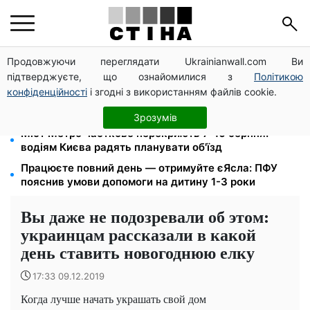
Продовжуючи переглядати Ukrainianwall.com Ви
200+ тисяч у СЗЧ, мільйони в розшуку: Федоров
підтверджуєте, що ознайомилися з
Політикою
розкрив план реформи мобілізації та ТЦК
конфіденційності
і згодні з використанням файлів cookie.
Допомога людям з інвалідністю I-II групи: DRC,
Acted і NP реєструють просто вдома на Херсонщині
Зрозумів
Міст Метро частково перекриють 7-10 серпня:
водіям Києва радять планувати об'їзд
Працюєте повний день — отримуйте єЯсла: ПФУ
пояснив умови допомоги на дитину 1-3 роки
Вы даже не подозревали об этом:
украинцам рассказали в какой
день ставить новогоднюю елку
17:33 09.12.2019
Когда лучше начать украшать свой дом