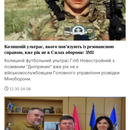
Колишній ультрас, якого пов'язують із резонансною
справою, вже рік не в Силах оборони: ЗМІ
Колишній футбольний ультрас Гліб Новостройний з
позивним "Дніпрянин" вже рік не є
військовослужбовцем Головного управління розвідки
Міноборони.
12:30 04.08