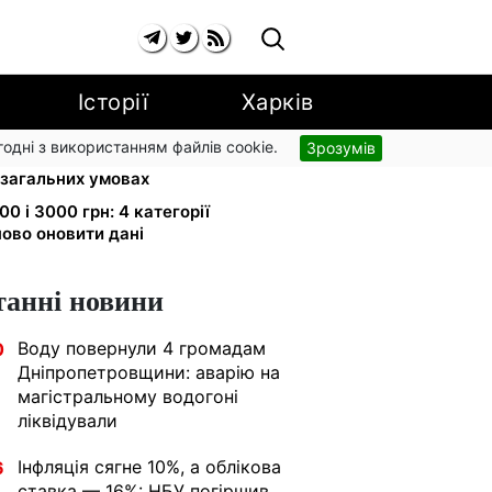
Історії
Харків
згодні з використанням файлів cookie.
Зрозумів
бронювання: Камельчук пропонує
 загальних умовах
0 і 3000 грн: 4 категорії
ово оновити дані
танні новини
Воду повернули 4 громадам
0
Дніпропетровщини: аварію на
магістральному водогоні
ліквідували
Інфляція сягне 10%, а облікова
6
ставка — 16%: НБУ погіршив