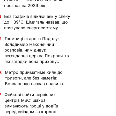
прогноз на 2026 рік
Без графіків відключень у спеку
5
до +39°C: Шмигаль назвав, що
врятувало енергосистему
Таємниці старого Подолу:
5
Володимир Наконечний
розповів, чим дивує
легендарна церква Покрови та
які загадки вона приховує
Метро прийматиме киян до
8
тривоги, але без наметів:
Бондаренко назвав правила
Фейкові сайти сервісних
7
центрів МВС: шахраї
виманюють гроші у водіїв
перед виїздом за кордон