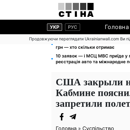
Головна
УКР
РУС
Продовжуючи переглядати Ukrainianwall.com Ви 
Пенсія по інвалідності III групи з
грн — хто скільки отримає
10 заявок — і МСЦ МВС приїде у 
реєстрація авто та міжнародне 
США закрыли не
Кабмине поясни
запретили поле
Головна
»
Суспільство