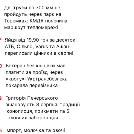
Дві труби по 700 мм не
1
пройдуть через парк на
Теремках: КМДА пояснила
маршрут тепломережі
Яйця від 19,90 грн за десяток:
7
АТБ, Сільпо, Varus та Ашан
переписали цінники в серпні
Ветеран без кінцівки мав
9
платити за проїзд через
«квоту»: Укртрансбезпека
покарала перевізника
Григорія Печерського
8
вшановують 8 серпня: традиції
іконописця, прикмети та 5
головних заборон дня
Імпорт, молочка та овочі
5