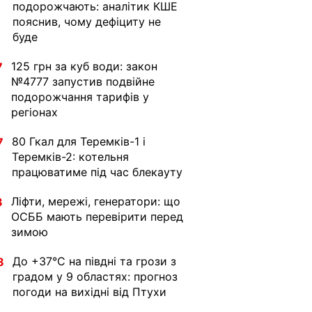
подорожчають: аналітик КШЕ
пояснив, чому дефіциту не
буде
125 грн за куб води: закон
7
№4777 запустив подвійне
подорожчання тарифів у
регіонах
80 Гкал для Теремків-1 і
7
Теремків-2: котельня
працюватиме під час блекауту
Ліфти, мережі, генератори: що
3
ОСББ мають перевірити перед
зимою
До +37°C на півдні та грози з
8
градом у 9 областях: прогноз
погоди на вихідні від Птухи