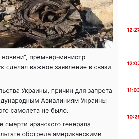
12:2
новини
”, премьер-министр
12:0
к сделал важное заявление в связи
11:0
льства Украины, причин для запрета
ждународным Авиалиниям Украины
го самолета не было.
10:2
ле смерти иранского генерала
ультате обстрела американскими