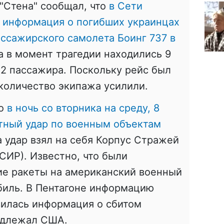
"Стена" сообщал, что
в Сети
и информация о погибших украинцах
ассажирского самолета Боинг 737 в
 в момент трагедии находились 9
 2 пассажира. Поскольку рейс был
количество экипажа усилили.
то
в ночь со вторника на среду, 8
тный удар по военным объектам
 удар взял на себя Корпус Стражей
ИР). Известно, что были
е ракеты на американский военный
биль. В Пентагоне информацию
вилась информация о сбитом
адлежал США.