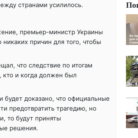
По
между странами
усилилось
.
жение, премьер-министр Украины
о никаких причин для того, чтобы
ещал, что следствие по итогам
, кто и когда должен был
и будет доказано, что официальные
ти предотвратить трагедию, но
и, то будут приняты
ые решения.