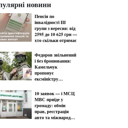
пулярні новини
Пенсія по
інвалідності III
групи з вересня: від
2595 до 10 625 грн —
хто скільки отримає
Федоров звільнений
і без бронювання:
Камельчук
пропонує
ексміністру
мобілізацію на
загальних умовах
10 заявок — і МСЦ
МВС приїде у
громаду: обмін
прав, реєстрація
авто та міжнародне
посвідчення