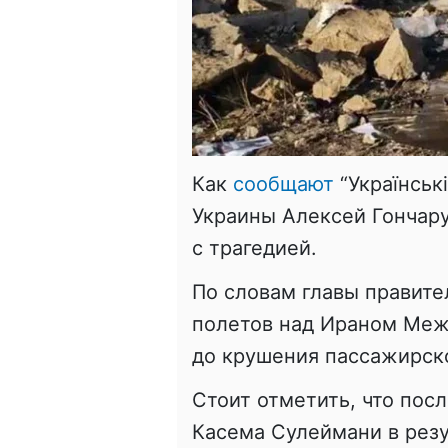
Как
сообщают
“
Українські
Украины Алексей Гончару
с трагедией.
По словам главы правите
полетов над Ираном Ме
до крушения пассажирско
Стоит отметить, что пос
Касема
Сулеймани
в рез