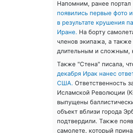
Напомним, ранее портал 
появились первые фото 
в результате крушения п
Иране.
На борту самолета
членов экипажа, а также
длительным и сложным, 
Также "Стена" писала, ч
декабря Ирак нанес отве
США.
Ответственность за
Исламской Революции (КС
выпущены баллистически
объект вблизи города Эр
подтвердили. Также поя
самолете, который прин