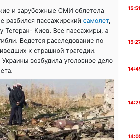
15:5
ские и зарубежные СМИ облетела
ане разбился пассажирский
самолет
,
 Тегеран- Киев. Все пассажиры, а
ибли. Ведется расследование по
15:2
иведших к страшной трагедии.
 Украины возбудила уголовное дело
14:4
ета.
14:2
14:0