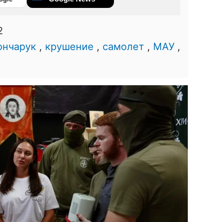
2
ончарук
,
крушение
,
самолет
,
МАУ
,