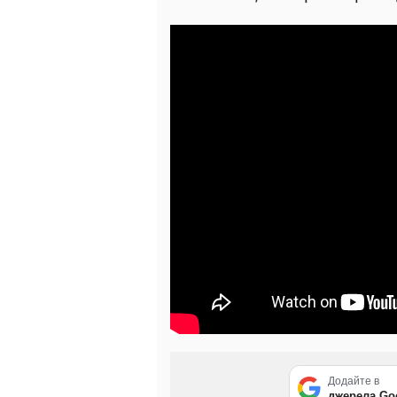
Додайте в
джерела Go