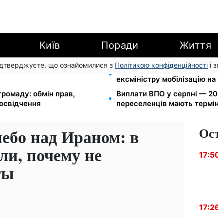
Київ
Поради
Життя
підтверджуєте, що ознайомилися з
Політикою конфіденційності
і 
 вересня: від 2595 до 10 625
Федоров звільнений і без 
ексміністру мобілізацію на
громаду: обмін прав,
Виплати ВПО у серпні — 200
посвідчення
переселенців мають термін
Ос
бо над Ираном: в
ли, почему не
17:5
ты
17:2