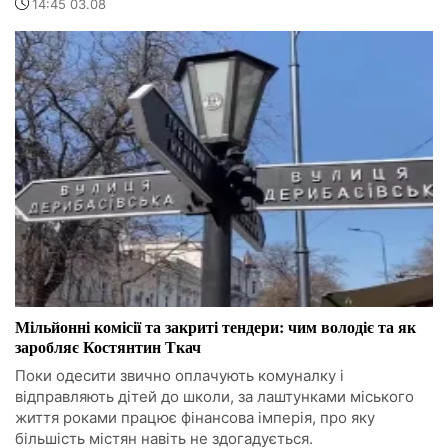
14:45 03.08
Мільйонні комісії та закриті тендери: чим володіє та як
заробляє Костянтин Ткач
Поки одесити звично оплачують комуналку і
відправляють дітей до школи, за лаштунками міського
життя роками працює фінансова імперія, про яку
більшість містян навіть не здогадується.