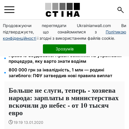
Продовжуючи переглядати Ukrainianwall.com Ви
Студенти-заочники та вечірники втрачають
підтверджуєте, що ознайомилися з
Політикою
відстрочку від мобілізації: кого призвуть у серпні
конфіденційності
і згодні з використанням файлів cookie.
Тариф від 190 грн на місяць: Київстар і lifecell дають
знижки пенсіонерам, Vodafone — без пільг
Зрозумів
Права із Саудівської Аравії обміняли на українські:
процедура, яку варто знати водіям
800 000 грн за інвалідність, 1 млн — родині
загиблого: ПФУ затвердив нові правила виплат
Больше не слуги, теперь - хозяева
народа: зарплаты в министерствах
вскочили до небес - от 10 тысяч
евро
19:19 13.01.2020