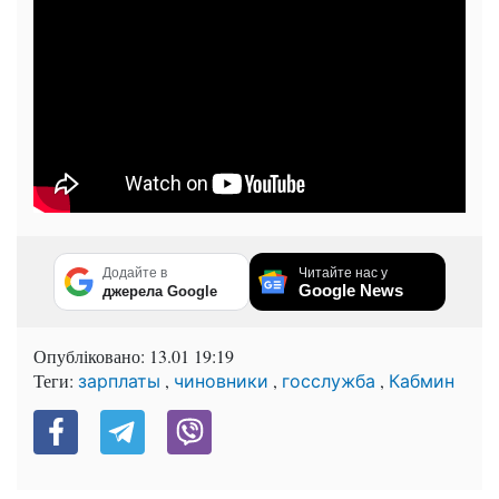
Додайте в
Читайте нас у
Google News
джерела Google
Опубліковано:
13.01 19:19
Теги:
,
,
,
зарплаты
чиновники
госслужба
Кабмин