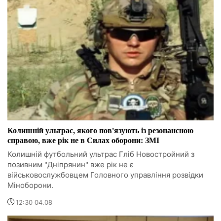
Колишній ультрас, якого пов'язують із резонансною
справою, вже рік не в Силах оборони: ЗМІ
Колишній футбольний ультрас Гліб Новостройний з
позивним "Дніпрянин" вже рік не є
військовослужбовцем Головного управління розвідки
Міноборони.
12:30 04.08