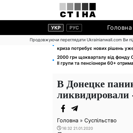
Головна
УКР
РУС
Продовжуючи переглядати Ukrainianwall.com Ви 
Директорка ДОЗ Києва Тетяна М
криза потребує нових рішень уже
2000 грн щокварталу від фонду С
II групи та пенсіонери 60+ отри
В Донецке пани
ликвидировали -
Головна
»
Суспільство
16:32 21.01.2020