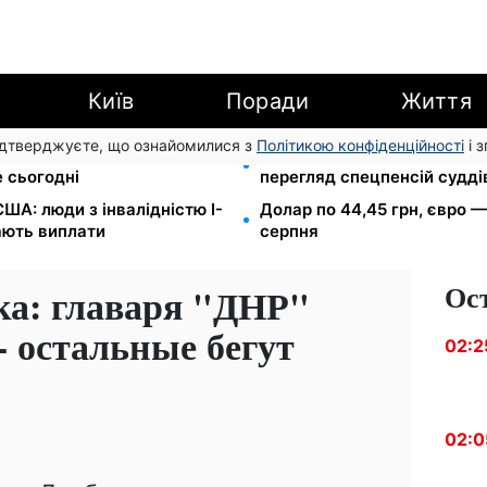
Київ
Поради
Життя
підтверджуєте, що ознайомилися з
Політикою конфіденційності
і 
остепан: Демографічна
Пенсійна реформа у вересн
 сьогодні
перегляд спецпенсій судді
ША: люди з інвалідністю I-
Долар по 44,45 грн, євро —
мають виплати
серпня
Ос
ка: главаря "ДНР"
 остальные бегут
02:2
02:0