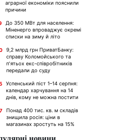
аграрної економіки пояснили
причини
До 350 МВт для населення:
9
Міненерго впроваджує окремі
списки на зиму й літо
9,2 млрд грн ПриватБанку:
0
справу Коломойського та
п'ятьох екс-співробітників
передали до суду
Успенський піст 1–14 серпня:
5
календар харчування на 14
днів, кому не можна постити
Понад 400 тис. кв. м складів
7
знищила росія: ціни в
магазинах зростуть на 15%
пулярні новини