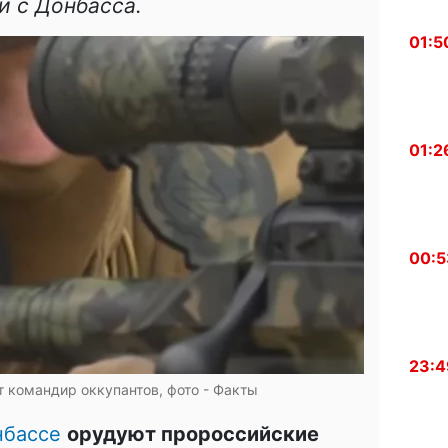
и с Донбасса.
01:5
01:2
00:5
23:4
т командир оккупантов, фото - Факты
нбассе
орудуют пророссийские