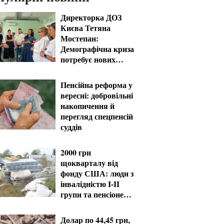
Директорка ДОЗ
Києва Тетяна
Мостепан:
Демографічна криза
потребує нових
рішень уже сьогодні
Пенсійна реформа у
вересні: добровільні
накопичення й
перегляд спецпенсій
суддів
2000 грн
щокварталу від
фонду США: люди з
інвалідністю I-II
групи та пенсіонери
60+ отримають
виплати
Долар по 44,45 грн,