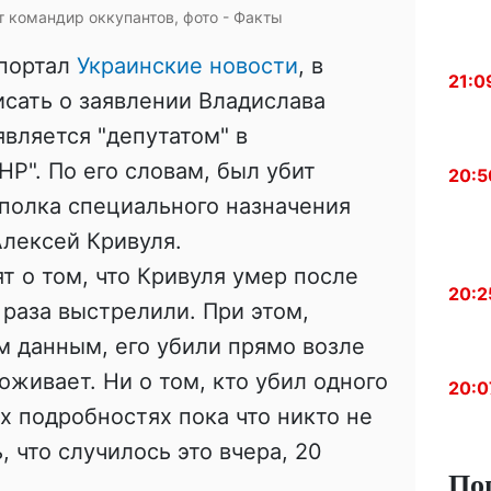
т командир оккупантов, фото - Факты
 портал
Украинские новости
, в
21:0
сать о заявлении Владислава
является "депутатом" в
Р". По его словам, был убит
20:5
полка специального назначения
лексей Кривуля.
т о том, что Кривуля умер после
20:2
и раза выстрелили. При этом,
 данным, его убили прямо возле
оживает. Ни о том, кто убил одного
20:0
их подробностях пока что никто не
 что случилось это вчера, 20
По