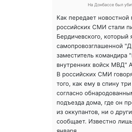
На Донбассе был уби
Как передает новостной
российских СМИ стали пи
Бердичевского, который 
самопровозглашенной "ДН
заместитель командира "
внутренних войск МВД" А
В российских СМИ говоря
того, как ему в спину тр
согласно обнародованным
подъезда дома, где он пр
из оккупантов, ни о друг
сообщает. Известно лишь,
января.