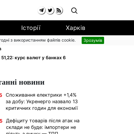
Історії
Харків
згодні з використанням файлів cookie.
Зрозумів
і: добровільні накопичення й
в
 51,22: курс валют у банках 6
танні новини
Споживання електрики +1,4%
5
за добу: Укренерго назвало 13
критичних годин для економії
Дефіциту товарів після атак на
5
склади не буде: імпортери не
підуть з ринку — ТПП