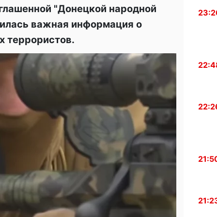
глашенной "Донецкой народной
23:2
явилась важная информация о
х террористов.
22:4
22:2
21:5
21:2