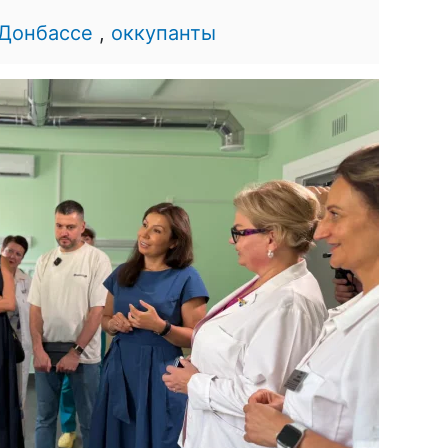
 Донбассе
,
оккупанты