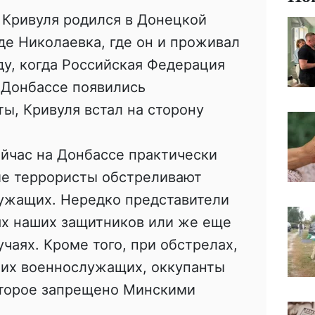
 Кривуля родился в Донецкой
де Николаевка, где он и проживал
ду, когда Российская Федерация
 Донбассе появились
ы, Кривуля встал на сторону
ейчас на Донбассе практически
е террористы обстреливают
ужащих. Нередко представители
х наших защитников или же еще
чаях. Кроме того, при обстрелах,
ших военнослужащих, оккупанты
оторое запрещено Минскими