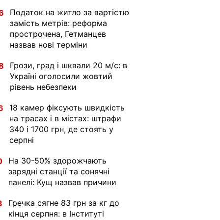
Податок на житло за вартістю
6
замість метрів: реформа
прострочена, Гетманцев
назвав нові терміни
Грози, град і шквали 20 м/с: в
8
Україні оголосили жовтий
рівень небезпеки
18 камер фіксують швидкість
6
на трасах і в містах: штрафи
340 і 1700 грн, де стоять у
серпні
На 30-50% здорожчають
0
зарядні станції та сонячні
панелі: Кущ назвав причини
Гречка сягне 83 грн за кг до
3
кінця серпня: в Інституті