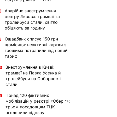
Аварійне знеструмлення
0
центру Львова: трамваї та
тролейбуси стали, світло
обіцяють за годину
Ощадбанк списує 150 грн
6
щомісяця: неактивні картки з
грошима потрапили під новий
тариф
Знеструмлення в Києві:
3
трамваї на Павла Усенка й
тролейбуси на Соборності
стали
Понад 120 фіктивних
9
мобілізацій у реєстрі «Оберіг»:
трьом посадовцям ТЦК
оголосили підозру