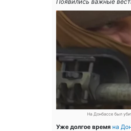
Появились важные вест
На Донбассе был уби
Уже долгое время
на До