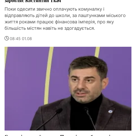
заробляє Костянтин Ткач
Поки одесити звично оплачують комуналку і
відправляють дітей до школи, за лаштунками міського
життя роками працює фінансова імперія, про яку
більшість містян навіть не здогадується.
08:45 01.08