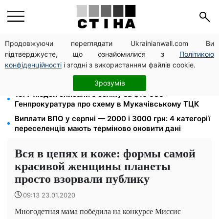
Продовжуючи переглядати Ukrainianwall.com Ви
Пенсія по інвалідності III групи з вересня: від 2595
підтверджуєте, що ознайомилися з
Політикою
до 10 625 грн — хто скільки отримає
конфіденційності
і згодні з використанням файлів cookie.
10 заявок — і МСЦ МВС приїде у громаду: обмін
прав, реєстрація авто та міжнародне посвідчення
Зрозумів
1577 людей списали з обліку за $10 000:
Генпрокуратура про схему в Мукачівському ТЦК
Виплати ВПО у серпні — 2000 і 3000 грн: 4 категорії
переселенців мають терміново оновити дані
Вся в цепях и коже: формы самой
красивой женщины планеты
просто взорвали публику
09:13 23.01.2020
Многодетная мама победила на конкурсе Миссис