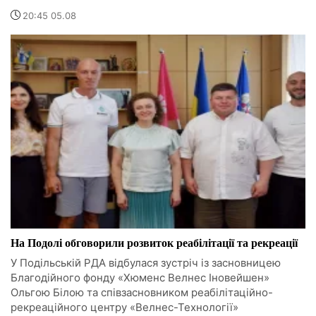
20:45 05.08
На Подолі обговорили розвиток реабілітації та рекреації
У Подільській РДА відбулася зустріч із засновницею
Благодійного фонду «Хюменс Велнес Іновейшен»
Ольгою Білою та співзасновником реабілітаційно-
рекреаційного центру «Велнес-Технології»