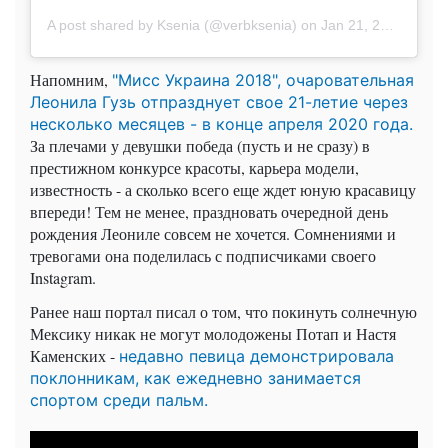
A post shared by Ksenia (@verbksenia)
on
Jan 21, 2020 at 4:39pm PST
Напомним,
"Мисс Украина 2018", очаровательная
Леонила Гузь отпразднует свое 21-летие через
несколько месяцев - в конце апреля 2020 года.
За плечами у девушки победа (пусть и не сразу) в
престижном конкурсе красоты, карьера модели,
известность - а сколько всего еще ждет юную красавицу
впереди! Тем не менее, праздновать очередной день
рождения Леониле совсем не хочется. Сомнениями и
тревогами она поделилась с подписчиками своего
Instagram.
Ранее наш портал писал о том, что покинуть солнечную
Мексику никак не могут молодожены Потап и Настя
Каменских -
недавно певица демонстрировала
поклонникам, как ежедневно занимается
спортом среди пальм.