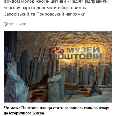
фондом молодіжної ініціативи «Надія» відправили
чергову партію допомоги військовим на
Запорізький та Покровський напрямки.
16:10 07.08
Чи може Поштова площа стати головною точкою входу
до історичного Києва