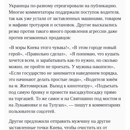
Украинцы по-разному отреагировали на публикацию.
Многие комментаторы поддержали поступок водителя,
так как уже устали от заставленных машинами, товаром
и мафами тротуаров и остановок. Другие высказались
резко против такого явного проявления агрессии даже
против незаконных продавцов:
«В мэры Киева этого чувака!», «В этом городе новый
герой», «Правильно сделал», «Я понимаю, что кушать
хочется всем, и зарабатывать как-то нужно, но сколько
можно, не пройти не проехать. У мужика накипело»,
«Если государство не занимается наведением порядка,
это начинают делать простые люди», «Водителя зовём
на м. Житомирская. Выход к кинотеатру», «Подъехать
под самую бровку и провести высадку/посадку прямо
на торгашей. То же самое и на Святошино под мостом и
на Лукьяновке и на Тулузах», — пишут в комментариях
пользователи соцсетей.
Другие предложили отправить мужчину на другие
заставленные точки Киева, чтобы очистить их от