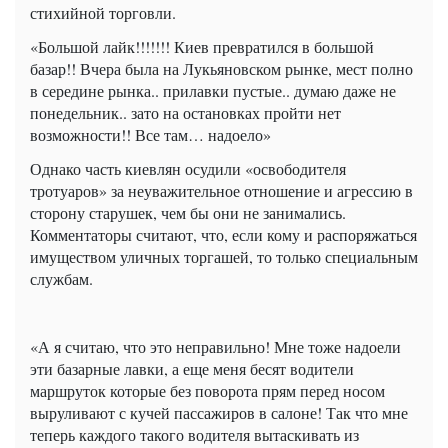
стихийной торговли.
«Большой лайк!!!!!!! Киев превратился в большой
базар!! Вчера была на Лукьяновском рынке, мест полно
в середине рынка.. прилавки пустые.. думаю даже не
понедельник.. зато на остановках пройти нет
возможности!! Все там… надоело»
Однако часть киевлян осудили «освободителя
тротуаров» за неуважительное отношение и агрессию в
сторону старушек, чем бы они не занимались.
Комментаторы считают, что, если кому и распоряжаться
имуществом уличных торгашей, то только специальным
службам.
«А я считаю, что это неправильно! Мне тоже надоели
эти базарные лавки, а еще меня бесят водители
маршруток которые без поворота прям перед носом
выруливают с кучей пассажиров в салоне! Так что мне
теперь каждого такого водителя вытаскивать из