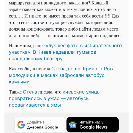
маршрутки для прилюдного наказания? Каждый
зарабатывает как может и в тех условиях, что у него
есть…. И никто не имеет права так себя вести!!!!! Для
этого есть соответствующие службы, которые либо
должны конфисковать товар либо найти людям место
для торговли!», — написано в комментарии под видео.
Напомним, ранее
«лучшее фото с избирательного
участка». В Киеве надавали тумаков
скандальному блогеру
Как сообщал портал
,
Стена
возле Кривого Рога
молодчики в масках забросали автобус
камнями
Также
писала, что
Стена
киевские улицы
превратились в ужас — автобусы
проваливаются в ямы
Додайте в
Читайте нас у
Google News
джерела Google