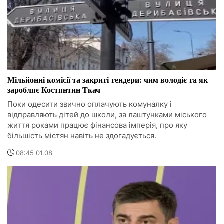
Мільйонні комісії та закриті тендери: чим володіє та як
заробляє Костянтин Ткач
Поки одесити звично оплачують комуналку і
відправляють дітей до школи, за лаштунками міського
життя роками працює фінансова імперія, про яку
більшість містян навіть не здогадується.
08:45 01.08