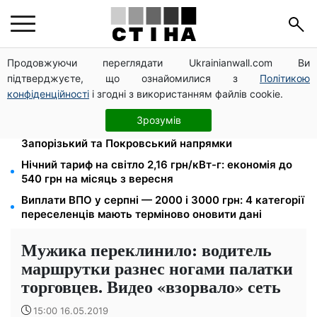
Продовжуючи переглядати Ukrainianwall.com Ви
Новий знак на центральній вулиці: водіям
підтверджуєте, що ознайомилися з
Політикою
вантажівок заборонили зупинку — штраф до 680
грн
конфіденційності
і згодні з використанням файлів cookie.
Мавіки, зарядні станції та апарати для реанімації:
Зрозумів
Християнський корпус передав вантаж на
Запорізький та Покровський напрямки
Нічний тариф на світло 2,16 грн/кВт-г: економія до
540 грн на місяць з вересня
Виплати ВПО у серпні — 2000 і 3000 грн: 4 категорії
переселенців мають терміново оновити дані
Мужика переклинило: водитель
маршрутки разнес ногами палатки
торговцев. Видео «взорвало» сеть
15:00 16.05.2019