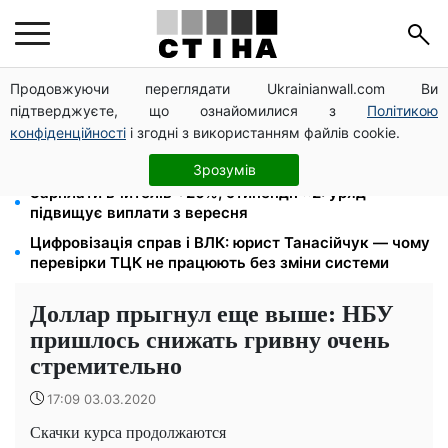
Продовжуючи переглядати Ukrainianwall.com Ви
26 000 підписів — Зеленський доручив РНБО
підтверджуєте, що ознайомилися з
Політикою
позбавляти водіїв прав за систематичні порушення
конфіденційності
і згодні з використанням файлів cookie.
Пенсія для III групи інвалідності з 1 вересня: від
2595 до 10 625 грн — хто скільки отримає
Зрозумів
Зарплати вчителів +20%, стипендії ×2: уряд
підвищує виплати з вересня
Цифровізація справ і ВЛК: юрист Танасійчук — чому
перевірки ТЦК не працюють без зміни системи
Доллар прыгнул еще выше: НБУ
пришлось снижать гривну очень
стремительно
17:09 03.03.2020
Скачки курса продолжаются