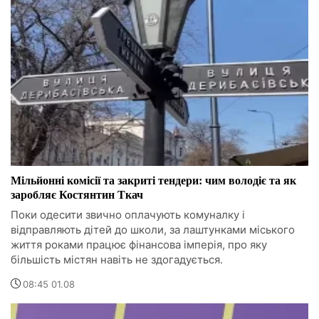
Мільйонні комісії та закриті тендери: чим володіє та як
заробляє Костянтин Ткач
Поки одесити звично оплачують комуналку і
відправляють дітей до школи, за лаштунками міського
життя роками працює фінансова імперія, про яку
більшість містян навіть не здогадується.
08:45 01.08