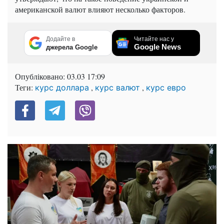
американской валют влияют несколько факторов.
Додайте в
Читайте нас у
Google News
джерела Google
Опубліковано:
03.03 17:09
Теги:
,
,
курс доллара
курс валют
курс евро