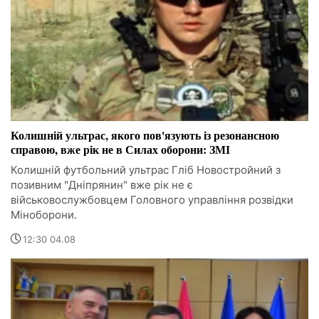
Колишній ультрас, якого пов'язують із резонансною
справою, вже рік не в Силах оборони: ЗМІ
Колишній футбольний ультрас Гліб Новостройний з
позивним "Дніпрянин" вже рік не є
військовослужбовцем Головного управління розвідки
Міноборони.
12:30 04.08