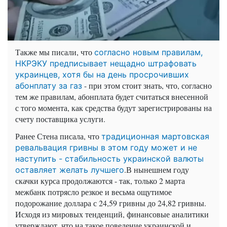
Также мы писали, что
согласно новым правилам,
НКРЭКУ предписывает нещадно штрафовать
украинцев, хотя бы на день просрочивших
- при этом стоит знать, что, согласно
абонплату за газ
тем же правилам, абонплата будет считаться внесенной
с того момента, как средства будут зарегистрированы на
счету поставщика услуги.
Ранее Стена писала, что
традиционная мартовская
ревальвация гривны в этом году может и не
наступить - стабильность украинской валюты
.В нынешнем году
оставляет желать лучшего
скачки курса продолжаются - так, только 2 марта
межбанк потрясло резкое и весьма ощутимое
подорожание доллара с 24,59 гривны до 24,82 гривны.
Исходя из мировых тенденций, финансовые аналитики
утверждают, что на такое поведение украинской и