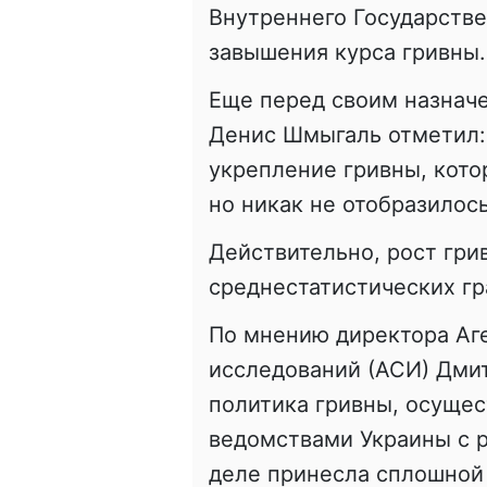
Внутреннего Государстве
завышения курса гривны.
Еще перед своим назнач
Денис Шмыгаль отметил: 
укрепление гривны, кот
но никак не отобразилось
Действительно, рост гри
среднестатистических г
По мнению директора Аге
исследований (АСИ) Дмит
политика гривны, осуще
ведомствами Украины с 
деле принесла сплошной 