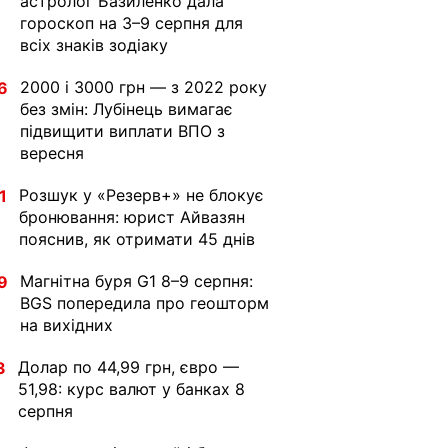
астролог Базиленко дала
гороскоп на 3–9 серпня для
всіх знаків зодіаку
2000 і 3000 грн — з 2022 року
6
без змін: Лубінець вимагає
підвищити виплати ВПО з
вересня
Розшук у «Резерв+» не блокує
1
бронювання: юрист Айвазян
пояснив, як отримати 45 днів
Магнітна буря G1 8–9 серпня:
9
BGS попередила про геошторм
на вихідних
Долар по 44,99 грн, євро —
3
51,98: курс валют у банках 8
серпня