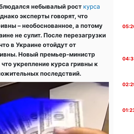
аблюдался небывалый рост
курса
днако эксперты говорят, что
ивны – необоснованное, а потому
05:2
аине не сулит. После перезагрузки
что в Украине отойдут от
ривны. Новый премьер-министр
04:3
 что укрепление курса гривны к
ложительных последствий.
02:2
01:2