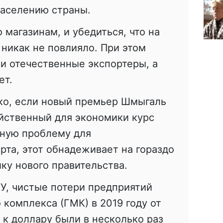
населению страны.
 магазинам, и убедиться, что на
никак не повлияло. При этом
и отечественные экспортеры, а
ет.
ко, если новый премьер Шмыгаль
йственный для экономики курс
тную проблему для
та, этот обнадеживает на гораздо
ку нового правительства.
У, чистые потери предприятий
 комплекса (ГМК) в 2019 году от
 к доллару были в несколько раз