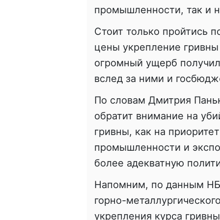
промышленности, так и 
Стоит только пройтись по
цены укрепление гривны 
огромный ущерб получил
вслед за ними и госбюдж
По словам Дмитрия Пань
обратит внимание на уби
гривны, как на приорите
промышленности и экспор
более адекватную полити
Напомним, по данным НБ
горно-металлургического
укрепления курса гривны