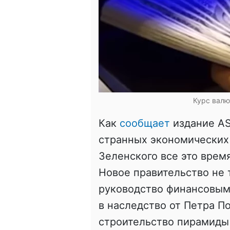
Курс валю
Как
сообщает
издание AS
странных экономических
Зеленского все это врем
Новое правительство не 
руководство финансовым
в наследство от Петра П
строительство пирамиды