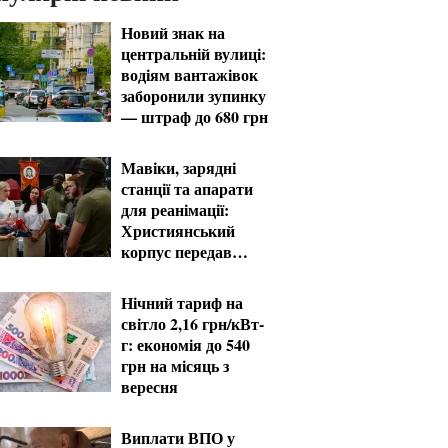
Новий знак на
центральній вулиці:
водіям вантажівок
заборонили зупинку
— штраф до 680 грн
Мавіки, зарядні
станції та апарати
для реанімації:
Християнський
корпус передав
вантаж на
Запорізький та
Нічний тариф на
Покровський
світло 2,16 грн/кВт-
напрямки
г: економія до 540
грн на місяць з
вересня
Виплати ВПО у