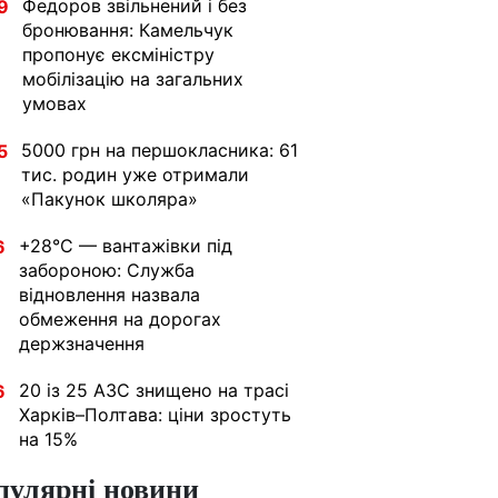
Федоров звільнений і без
9
бронювання: Камельчук
пропонує ексміністру
мобілізацію на загальних
умовах
5000 грн на першокласника: 61
5
тис. родин уже отримали
«Пакунок школяра»
+28°C — вантажівки під
6
забороною: Служба
відновлення назвала
обмеження на дорогах
держзначення
20 із 25 АЗС знищено на трасі
6
Харків–Полтава: ціни зростуть
на 15%
пулярні новини