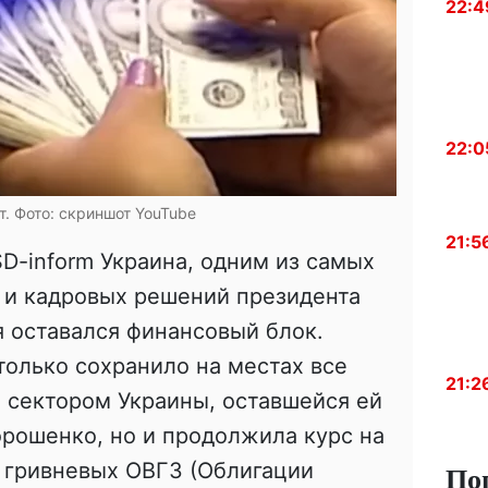
22:4
22:0
т. Фото: скриншот YouTube
21:5
D-inform Украина, одним из самых
 и кадровых решений президента
я оставался финансовый блок.
только сохранило на местах все
21:2
 сектором Украины, оставшейся ей
орошенко, но и продолжила курс на
По
 гривневых ОВГЗ (Облигации