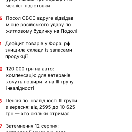
чекліст підготовки
Посол ОБСЄ вдруге відвідав
5
місце російського удару по
житловому будинку на Подолі
Дефіцит товарів у Фора: рф
1
знищила склади із запасами
продукції
120 000 грн на авто:
6
компенсацію для ветеранів
хочуть поширити на III групу
інвалідності
Пенсія по інвалідності III групи
8
з вересня: від 2595 до 10 625
грн — хто скільки отримає
Затемнення 12 серпня:
7