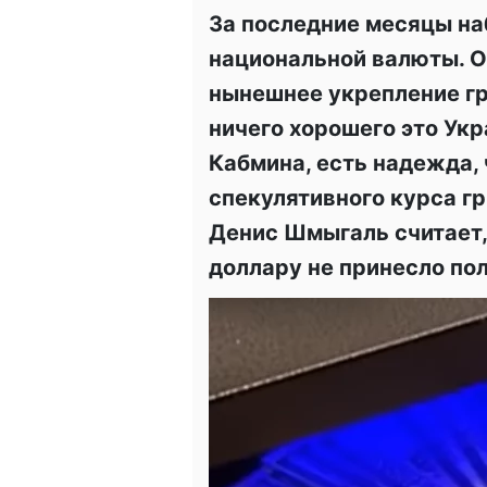
За последние месяцы н
национальной валюты. О
нынешнее укрепление гр
ничего хорошего это Укр
Кабмина, есть надежда, 
спекулятивного курса г
Денис Шмыгаль считает,
доллару не принесло по