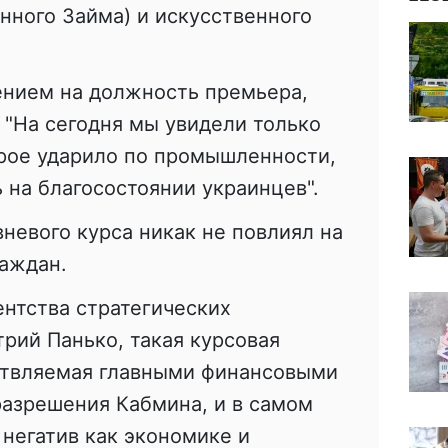
нного Займа) и искусственного
ением на должность премьера,
"На сегодня мы увидели только
орое ударило по промышленности,
 на благосостоянии украинцев".
вневого курса никак не повлиял на
раждан.
нтства стратегических
рий Панько, такая курсовая
ствляемая главными финансовыми
разрешения Кабмина, и в самом
негатив как экономике и