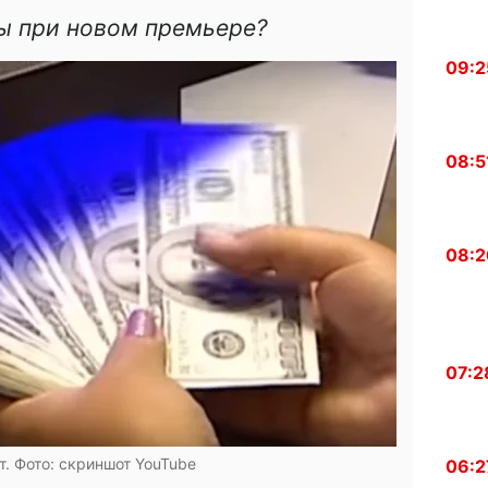
ны при новом премьере?
09:2
08:5
08:2
07:2
т. Фото: скриншот YouTube
06:2