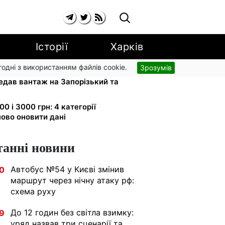
Історії
Харків
згодні з використанням файлів cookie.
Зрозумів
апарати для реанімації:
едав вантаж на Запорізький та
0 і 3000 грн: 4 категорії
ово оновити дані
танні новини
Автобус №54 у Києві змінив
0
маршрут через нічну атаку рф:
схема руху
До 12 годин без світла взимку:
9
уряд назвав три сценарії та