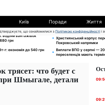
Київ
Поради
Життя
підтверджуєте, що ознайомилися з
Політикою конфіденційності
і 
Мавіки, зарядні станції та 
і: водіям вантажівок
Християнський корпус пер
680 грн
Покровський напрямки
Вт-г: економія до 540 грн
Виплати ВПО у серпні — 200
переселенців мають термін
Ос
трясет: что будет с
при Шмыгале, детали
09:5
09:2