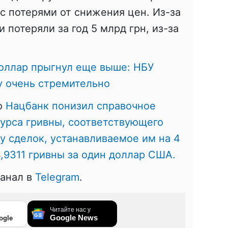
 потерями от снижения цен. Из-за
 потеряли за год 5 млрд грн, из-за
оллар прыгнул еще выше: НБУ
у очень стремительно
то
Нацбанк понизил справочное
урса гривны, соответствующего
 сделок, устанавливаемое им на 4
24,9311 гривны за один доллар США.
канал в
Telegram
.
Читайте нас у
Google News
ogle