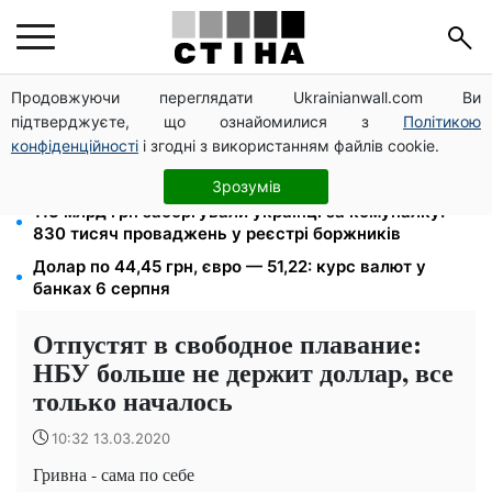
Продовжуючи переглядати Ukrainianwall.com Ви
200+ тисяч у СЗЧ, мільйони в розшуку: Федоров
підтверджуєте, що ознайомилися з
Політикою
розкрив план реформи мобілізації та ТЦК
конфіденційності
і згодні з використанням файлів cookie.
Допомога людям з інвалідністю I-II групи: DRC,
Acted і NP реєструють просто вдома на Херсонщині
Зрозумів
113 млрд грн заборгували українці за комуналку:
830 тисяч проваджень у реєстрі боржників
Долар по 44,45 грн, євро — 51,22: курс валют у
банках 6 серпня
Отпустят в свободное плавание:
НБУ больше не держит доллар, все
только началось
10:32 13.03.2020
Гривна - сама по себе