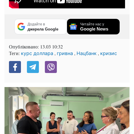
Додайте в
Читайте нас у
Google News
джерела Google
Опубліковано:
13.03 10:32
Теги:
,
,
,
курс доллара
гривна
Нацбанк
кризис