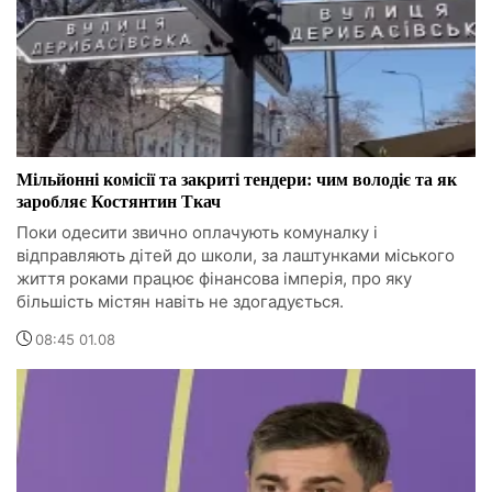
Мільйонні комісії та закриті тендери: чим володіє та як
заробляє Костянтин Ткач
Поки одесити звично оплачують комуналку і
відправляють дітей до школи, за лаштунками міського
життя роками працює фінансова імперія, про яку
більшість містян навіть не здогадується.
08:45 01.08