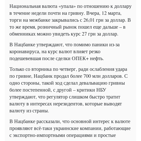
Национальная валюта «упала» по отношению к доллару
в течение недели почти на гривну. Вчера, 12 марта,
торги на межбанке закрывались с 26,01 грн за доллар. В
то же время, розничный рынок пошел еще дальше – в
обменниках можно увидеть курс 27 грн за доллар.
В Нацбанке утверждают, что помимо паники из-за
коронавируса, на курс валют влияет резко
подешевевшая после сделки ОПЕК+ нефть.
Только со вторника по четверг, ради ослабления удара
по гривне, Нацбанк продал более 700 млн долларов. С
одно стороны, такой ход сделал девальвацию гривны
более постепенной, с другой – критики НБУ
утверждают, что регулятор слишком быстро тратит
валюту в интересах нерезидентов, которые выводят
валюту из страны.
В Нацбанке рассказали, что основной интерес к валюте
проявляют всё-таки украинские компании, работающие
с экспортно-импортными операциями и простые