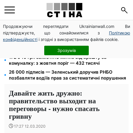
Продовжуючи переглядати Ukrainianwall.com Ви
Фейкові сайти сервісних центрів МВС: шахраї
підтверджуєте, що ознайомилися з
Політикою
виманюють гроші у водіїв перед виїздом за кордон
конфіденційності
і згодні з використанням файлів cookie.
Дефіцит товарів у Фора: рф знищила склади із
запасами продукції
Зрозумів
172 940 грн захистять житло від арешту за
комуналку: з жовтня поріг — 432 тисячі
26 000 підписів — Зеленський доручив РНБО
позбавляти водіїв прав за систематичні порушення
Давайте жить дружно:
правительство выходит на
переговоры - нужно спасать
гривну
17:27 12.03.2020