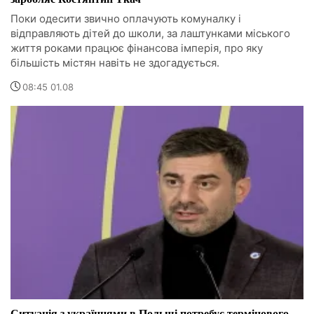
Поки одесити звично оплачують комуналку і
відправляють дітей до школи, за лаштунками міського
життя роками працює фінансова імперія, про яку
більшість містян навіть не здогадується.
08:45 01.08
Ситуація з українцями в Польщі потребує термінового