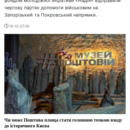
фондом молодіжної ініціативи «Надія» відправили
чергову партію допомоги військовим на
Запорізький та Покровський напрямки.
16:10 07.08
Чи може Поштова площа стати головною точкою входу
до історичного Києва