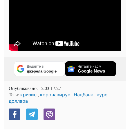
Додайте в
Читайте нас у
Google News
джерела Google
Опубліковано:
12.03 17:27
Теги:
,
,
,
кризис
коронавирус
Нацбанк
курс
доллара