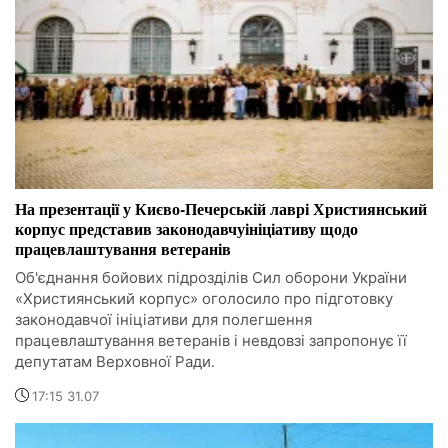
На презентації у Києво-Печерській лаврі Християнський
корпус представив законодавчуініціативу щодо
працевлаштування ветеранів
Об'єднання бойових підрозділів Сил оборони України
«Християнський корпус» оголосило про підготовку
законодавчої ініціативи для полегшення
працевлаштування ветеранів і невдовзі запропонує її
депутатам Верховної Ради.
17:15 31.07