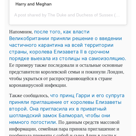
Harry and Meghan
A post shared by
The Duke and Duchess of Sussex
(@sussexroyal) on
Напомним,
после того, как власти
Великобритании приняли решение о введении
частичного карантина на всей территории
страны, королева Елизавета II в срочном
порядке выехала из столицы на самоизоляцию.
Ее примеру также последовали и остальные основные
представители королевской семьи и покинули Лондон,
чтобы укрыться от распространяющейся в стране
коронавирусной инфекции.
Также сообщалось,
что принц Гарри и его супруга
приняли приглашение от королевы Елизаветы
второй. Она пригласила их в приватный
шотландский замок Балморал, чтобы они
По данным средств массовой
немного погостили.
информации, семейная пара приняла приглашение и
пообещала привезти с собой и сына Арчи в гости к