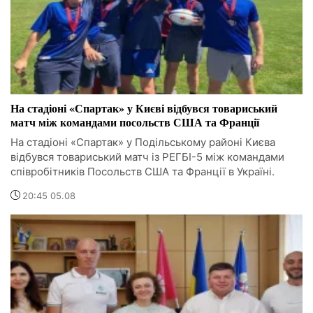
На стадіоні «Спартак» у Києві відбувся товариський
матч між командами посольств США та Франції
На стадіоні «Спартак» у Подільському районі Києва
відбувся товариський матч із РЕГБІ-5 між командами
співробітників Посольств США та Франції в Україні.
20:45 05.08