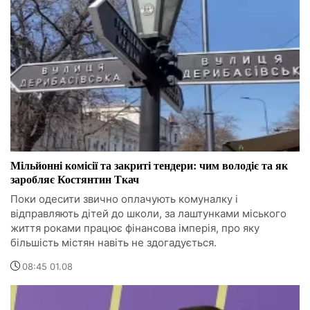
Мільйонні комісії та закриті тендери: чим володіє та як
заробляє Костянтин Ткач
Поки одесити звично оплачують комуналку і
відправляють дітей до школи, за лаштунками міського
життя роками працює фінансова імперія, про яку
більшість містян навіть не здогадується.
08:45 01.08