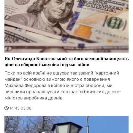
Як Олександр Конотопський та його компанії завищують
ціни на оборонні закупівлі під час війни
Поки по всій країні не вщухає так званий “картонний
майдан” основною вимогою якого є повернення
Михайла Федорова в крісло міністра оборони, ми
вирішили проаналізувати контракти близьких до екс-
міністра виробника дронів.
14:45 03.08