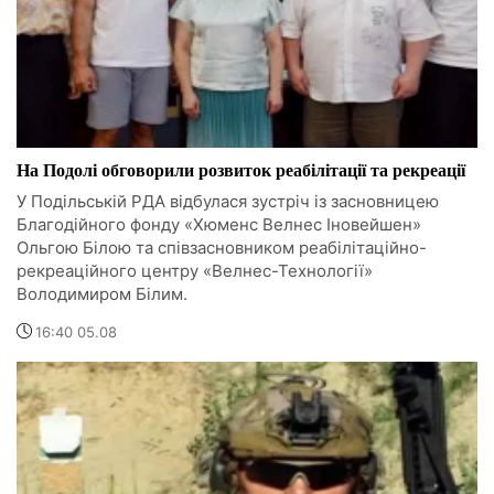
На Подолі обговорили розвиток реабілітації та рекреації
У Подільській РДА відбулася зустріч із засновницею
Благодійного фонду «Хюменс Велнес Іновейшен»
Ольгою Білою та співзасновником реабілітаційно-
рекреаційного центру «Велнес-Технології»
Володимиром Білим.
16:40 05.08