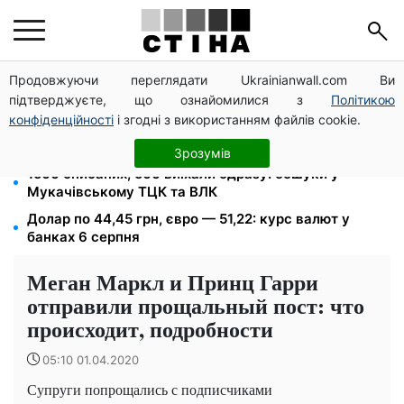
Продовжуючи переглядати Ukrainianwall.com Ви
Міст Метро частково перекриють 7-10 серпня:
підтверджуєте, що ознайомилися з
Політикою
водіям Києва радять планувати об'їзд
конфіденційності
і згодні з використанням файлів cookie.
Кешбек до 40% на Netflix та YouTube: Ощадбанк і
Mastercard запустили акцію до кінця жовтня
Зрозумів
1500 списаних, 500 виїхали одразу: обшуки у
Мукачівському ТЦК та ВЛК
Долар по 44,45 грн, євро — 51,22: курс валют у
банках 6 серпня
Меган Маркл и Принц Гарри
отправили прощальный пост: что
происходит, подробности
05:10 01.04.2020
Супруги попрощались с подписчиками