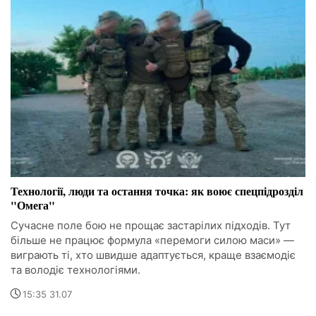
Технології, люди та остання точка: як воює спецпідрозділ
"Омега"
Сучасне поле бою не прощає застарілих підходів. Тут
більше не працює формула «перемоги силою маси» —
виграють ті, хто швидше адаптується, краще взаємодіє
та володіє технологіями.
15:35 31.07