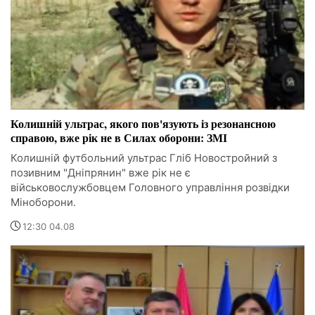
Колишній ультрас, якого пов'язують із резонансною
справою, вже рік не в Силах оборони: ЗМІ
Колишній футбольний ультрас Гліб Новостройний з
позивним "Дніпрянин" вже рік не є
військовослужбовцем Головного управління розвідки
Міноборони.
12:30 04.08