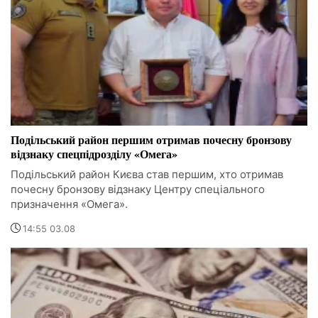
Подільський район першим отримав почесну бронзову
відзнаку спецпідрозділу «Омега»
Подільський район Києва став першим, хто отримав
почесну бронзову відзнаку Центру спеціального
призначення «Омега».
14:55 03.08