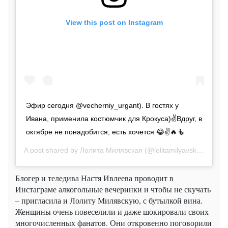
View this post on Instagram
Эфир сегодня @vecherniy_urgant). В гостях у
Ивана, применила костюмчик для Крокуса)✌️Вдруг, в
октябре не понадобится, есть хочется 😂✌️🔥🧜
A post shared by
Лолита Милявская
(@lolitamilyavskaya) on
A
Блогер и теледива Настя Ивлеева проводит в
Инстаграме алкогольные вечеринки и чтобы не скучать
– пригласила и Лолиту Милявскую, с бутылкой вина.
Женщины очень повеселили и даже шокировали своих
многочисленных фанатов. Они откровенно поговорили