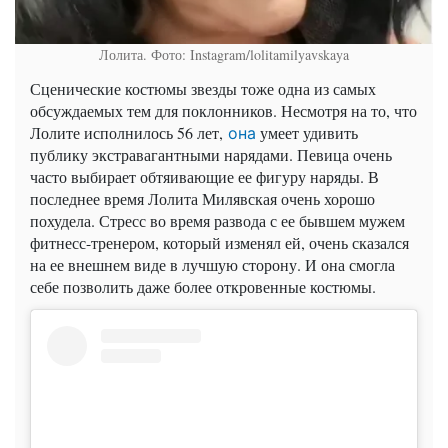
Лолита. Фото: Instagram/lolitamilyavskaya
Сценические костюмы звезды тоже одна из самых
обсуждаемых тем для поклонников. Несмотря на то, что
Лолите исполнилось 56 лет,
умеет удивить
она
публику экстравагантными нарядами. Певица очень
часто выбирает обтяивающие ее фигуру наряды. В
последнее время Лолита Милявская очень хорошо
похудела. Стресс во время развода с ее бывшем мужем
фитнесс-тренером, который изменял ей, очень сказался
на ее внешнем виде в лучшую сторону. И она смогла
себе позволить даже более откровенные костюмы.