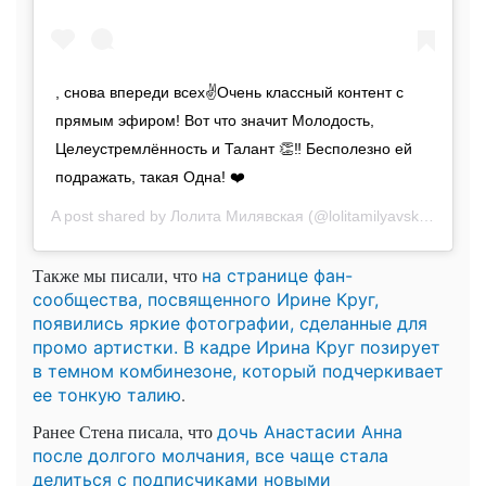
, снова впереди всех✌️Очень классный контент с
прямым эфиром! Вот что значит Молодость,
Целеустремлённость и Талант 👏‼️ Бесполезно ей
подражать, такая Одна! ❤️
A post shared by
Лолита Милявская
(@lolitamilyavskaya) on
M
Также мы писали, что
на странице фан-
сообщества, посвященного Ирине Круг,
появились яркие фотографии, сделанные для
промо артистки. В кадре Ирина Круг позирует
в темном комбинезоне, который подчеркивает
.
ее тонкую талию
Ранее Стена писала, что
дочь Анастасии Анна
после долгого молчания, все чаще стала
делиться с подписчиками новыми