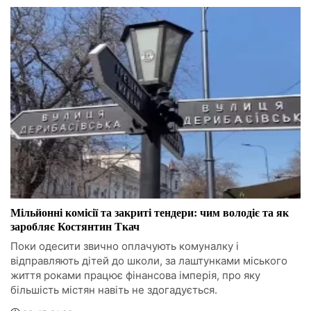
Мільйонні комісії та закриті тендери: чим володіє та як
заробляє Костянтин Ткач
Поки одесити звично оплачують комуналку і
відправляють дітей до школи, за лаштунками міського
життя роками працює фінансова імперія, про яку
більшість містян навіть не здогадується.