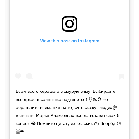
View this post on Instagram
Всем всего хорошего в хмурую зиму! Выбирайте
всё яркое и солнышко подтянется) 🩱👠⛑ Не
обращайте внимания на то, «что скажут люди»☝!
«Княгиня Марья Алексевна» всегда вставит свои 5
копеек 😂 Помните цитату из Классика?) Вперёд 😘
🙌❤