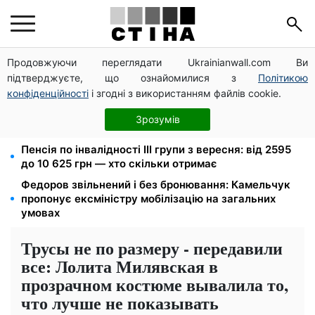
Продовжуючи переглядати Ukrainianwall.com Ви
Церковне свято 9 серпня: апостол Матфій, три
підтверджуєте, що ознайомилися з
Політикою
суворі заборони Успенського посту та прикмети на
зиму
конфіденційності
і згодні з використанням файлів cookie.
До 19 400 грн на дрова: ПФУ приймає заяви на
Зрозумів
субсидію для власників пічного опалення
Пенсія по інвалідності III групи з вересня: від 2595
до 10 625 грн — хто скільки отримає
Федоров звільнений і без бронювання: Камельчук
пропонує ексміністру мобілізацію на загальних
умовах
Трусы не по размеру - передавили
все: Лолита Милявская в
прозрачном костюме вывалила то,
что лучше не показывать