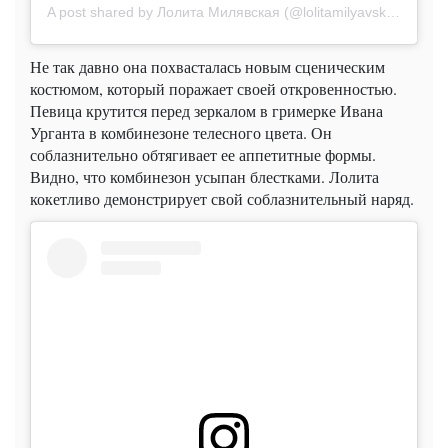
A post shared by
Лолита Милявская
(@lolitamilyavskaya) on
D
Не так давно она похвасталась новым сценическим
костюмом, который поражает своей откровенностью.
Певица крутится перед зеркалом в гримерке Ивана
Урганта в комбинезоне телесного цвета. Он
соблазнительно обтягивает ее аппетитные формы.
Видно, что комбинезон усыпан блестками. Лолита
кокетливо демонстрирует свой соблазнительный наряд.