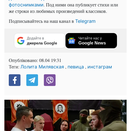
. Под ними она публикует стихи или
фотоснимками
же строки из любимых произведений классиков.
Подписывайтесь на наш канал в
Telegram
Додайте в
Читайте нас у
Google News
джерела Google
Опубліковано:
08.04 19:31
Теги:
,
,
Лолита Милявская
певица
инстаграм