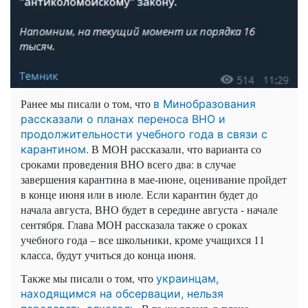
Ранее мы писали о том, что
в Минобразования
рассказали о планах переноса ВНО и
продолжительности учебного года в связи с
. В МОН рассказали, что варианта со
карантином
сроками проведения ВНО всего два: в случае
завершения карантина в мае-июне, оценивание пройдет
в конце июня или в июле. Если карантин будет до
начала августа, ВНО будет в середине августа - начале
сентября. Глава МОН рассказала также о сроках
учебного года – все школьники, кроме учащихся 11
класса, будут учиться до конца июня.
Также мы писали о том, что
украинцам,
находящимся на обсервации, нельзя