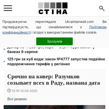
Продовжуючи переглядати Ukrainianwall.com Ви
Податкові номери чоловіків 18–60 років передадуть
підтверджуєте, що ознайомилися з
Політикою
ТЦК: Кабмін ухвалив нові правила пошуку
конфіденційності
і згодні з використанням файлів cookie.
12 300 грн від УВКБ ООН: пенсіонери та безробітні
переселенці отримають виплати у серпні
Зрозумів
Долар по 44,50 грн, євро — 51,34: курс валют у
банках 9 серпня
125 грн за куб води: закон №4777 запустив подвійне
подорожчання тарифів у регіонах
Срочно на ковер: Разумков
созывает всех в Раду, названа дата
13:19 10.04.2020
Все решено