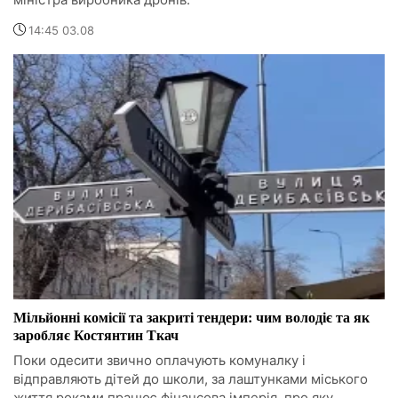
14:45 03.08
Мільйонні комісії та закриті тендери: чим володіє та як
заробляє Костянтин Ткач
Поки одесити звично оплачують комуналку і
відправляють дітей до школи, за лаштунками міського
життя роками працює фінансова імперія, про яку