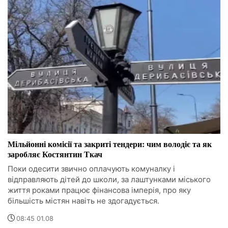
Мільйонні комісії та закриті тендери: чим володіє та як
заробляє Костянтин Ткач
Поки одесити звично оплачують комуналку і
відправляють дітей до школи, за лаштунками міського
життя роками працює фінансова імперія, про яку
більшість містян навіть не здогадується.
08:45 01.08