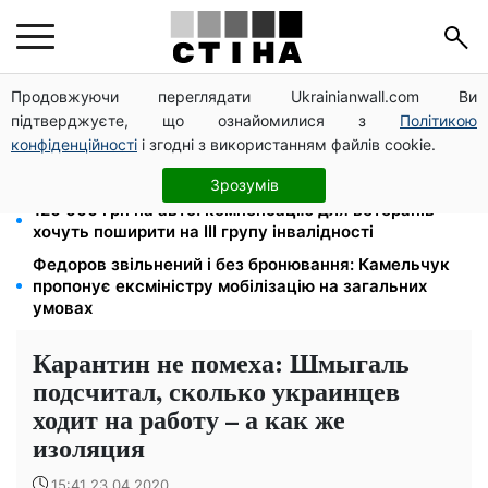
Продовжуючи переглядати Ukrainianwall.com Ви
Фейкові сайти сервісних центрів МВС: шахраї
підтверджуєте, що ознайомилися з
Політикою
виманюють гроші у водіїв перед виїздом за кордон
конфіденційності
і згодні з використанням файлів cookie.
Яйця від 19,90 грн за десяток: АТБ, Сільпо, Varus та
Ашан переписали цінники в серпні
Зрозумів
120 000 грн на авто: компенсацію для ветеранів
хочуть поширити на III групу інвалідності
Федоров звільнений і без бронювання: Камельчук
пропонує ексміністру мобілізацію на загальних
умовах
Карантин не помеха: Шмыгаль
подсчитал, сколько украинцев
ходит на работу – а как же
изоляция
15:41 23.04.2020