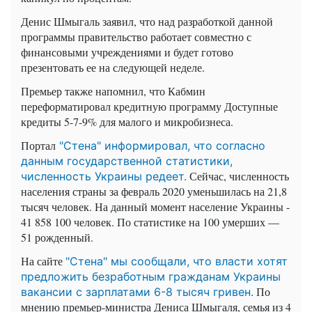
Денис Шмыгаль заявил, что над разработкой данной
программы правительство работает совместно с
финансовыми учреждениями и будет готово
презентовать ее на следующей неделе.
Премьер также напомнил, что Кабмин
переформатировал кредитную программу Доступные
кредиты 5-7-9% для малого и микробизнеса.
Портал
"Стена" информировал, что согласно
данным государственной статистики,
Сейчас, численность
численность Украины редеет.
населения страны за февраль 2020 уменьшилась на 21,8
тысяч человек. На данный момент население Украины -
41 858 100 человек. По статистике на 100 умерших —
51 рожденный.
На сайте
"Стена" мы сообщали, что власти хотят
предложить безработным гражданам Украины
По
вакансии с зарплатами 6-8 тысяч гривен.
мнению премьер-министра Дениса Шмыгаля, семья из 4