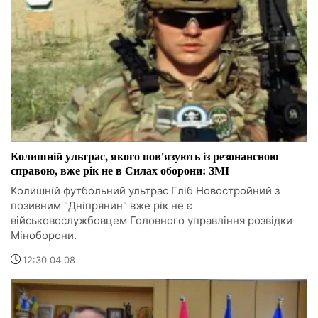
Колишній ультрас, якого пов'язують із резонансною
справою, вже рік не в Силах оборони: ЗМІ
Колишній футбольний ультрас Гліб Новостройний з
позивним "Дніпрянин" вже рік не є
військовослужбовцем Головного управління розвідки
Міноборони.
12:30 04.08