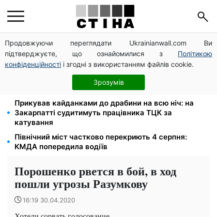
Продовжуючи переглядати Ukrainianwall.com Ви
2000 грн щокварталу від фонду США: люди з
підтверджуєте, що ознайомилися з
Політикою
інвалідністю I-II групи та пенсіонери 60+ отримають
виплати
конфіденційності
і згодні з використанням файлів cookie.
Тарифи на воду злетіли до 91,24 грн/куб, газ може
Зрозумів
сягнути 15 грн: комунальні ціни в серпні
Прикував кайданками до драбини на всю ніч: на
Закарпатті судитимуть працівника ТЦК за
катування
Північний міст частково перекриють 4 серпня:
КМДА попередила водіїв
Порошенко рвется в бой, в ход
пошли угрозы Разумкову
16:19 30.04.2020
Хотели сорвать голосование