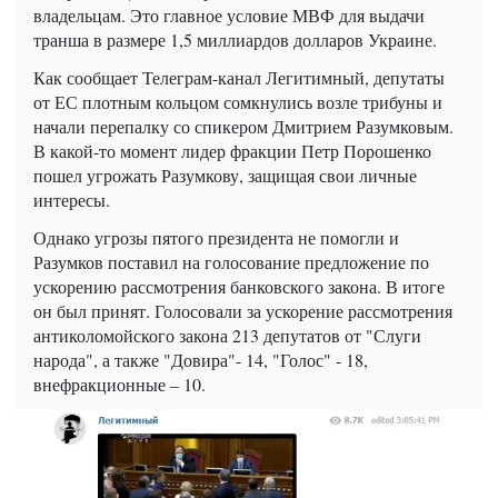
владельцам. Это главное условие МВФ для выдачи
транша в размере 1,5 миллиардов долларов Украине.
Как сообщает Телеграм-канал Легитимный, депутаты
от ЕС плотным кольцом сомкнулись возле трибуны и
начали перепалку со спикером Дмитрием Разумковым.
В какой-то момент лидер фракции Петр Порошенко
пошел угрожать Разумкову, защищая свои личные
интересы.
Однако угрозы пятого президента не помогли и
Разумков поставил на голосование предложение по
ускорению рассмотрения банковского закона. В итоге
он был принят. Голосовали за ускорение рассмотрения
антиколомойского закона 213 депутатов от "Слуги
народа", а также "Довира"- 14, "Голос" - 18,
внефракционные – 10.