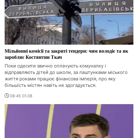
Мільйонні комісії та закриті тендери: чим володіє та як
заробляє Костянтин Ткач
Поки одесити звично оплачують комуналку і
відправляють дітей до школи, за лаштунками міського
життя роками працює фінансова імперія, про яку
більшість містян навіть не здогадується.
08:45 01.08