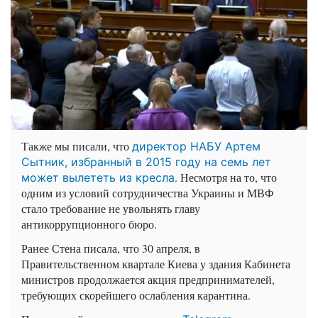
Также мы писали, что
директор НАБУ Артем
Сытник, избранный в 2015 году на семь лет
. Несмотря на то, что
может вылететь из кресла
одним из условий сотрудничества Украины и МВФ
стало требование не увольнять главу
антикоррупционного бюро.
Ранее Стена писала, что 30 апреля, в
Правительственном квартале Киева у здания Кабинета
министров продолжается акция предпринимателей,
требующих скорейшего ослабления карантина.