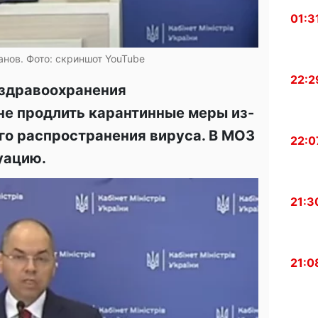
01:3
нов. Фото: скриншот YouTube
22:2
 здравоохранения
е продлить карантинные меры из-
го распространения вируса. В МОЗ
22:0
уацию.
21:3
21:0