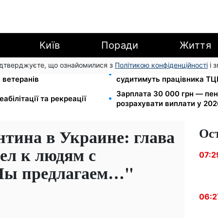
Київ
Поради
Життя
підтверджуєте, що ознайомилися з
Політикою конфіденційності
і 
 Порядок взаємодії: єдиний
Прикував кайданками до др
 ветеранів
судитимуть працівника ТЦ
Зарплата 30 000 грн — пенс
абілітації та рекреації
розрахувати виплати у 202
Ос
нтина в Украине: глава
л к людям с
07:2
"Мы предлагаем…"
06:2