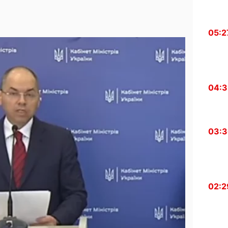
05:2
04:
03:
02:2