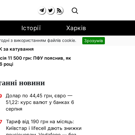
Історії
Харків
згодні з використанням файлів cookie.
Зрозумів
абини на всю ніч: на Закарпатті
К за катування
ія 11 500 грн: ПФУ пояснив, як
6 році
танні новини
Долар по 44,45 грн, євро —
9
51,22: курс валют у банках 6
серпня
Тариф від 190 грн на місяць:
7
Київстар і lifecell дають знижки
пенсіонерам, Vodafone — без