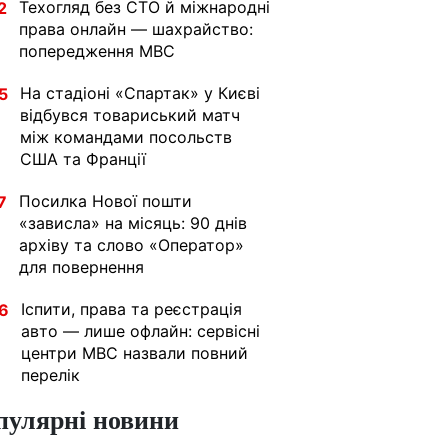
Техогляд без СТО й міжнародні
2
права онлайн — шахрайство:
попередження МВС
На стадіоні «Спартак» у Києві
5
відбувся товариський матч
між командами посольств
США та Франції
Посилка Нової пошти
7
«зависла» на місяць: 90 днів
архіву та слово «Оператор»
для повернення
Іспити, права та реєстрація
6
авто — лише офлайн: сервісні
центри МВС назвали повний
перелік
пулярні новини