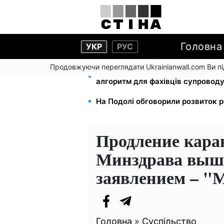
Головна
УКР
РУС
Продовжуючи переглядати Ukrainianwall.com Ви 
ПФУ та Мінветеранів затвердили
алгоритм для фахівців супроводу
На Подолі обговорили розвиток ре
Продление кара
Минздрава выше
заявлением – 
Головна
»
Суспільство