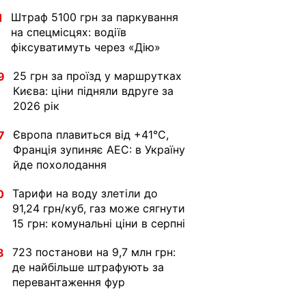
Штраф 5100 грн за паркування
1
на спецмісцях: водіїв
фіксуватимуть через «Дію»
25 грн за проїзд у маршрутках
9
Києва: ціни підняли вдруге за
2026 рік
Європа плавиться від +41°C,
7
Франція зупиняє АЕС: в Україну
йде похолодання
Тарифи на воду злетіли до
0
91,24 грн/куб, газ може сягнути
15 грн: комунальні ціни в серпні
723 постанови на 9,7 млн грн:
8
де найбільше штрафують за
перевантаження фур