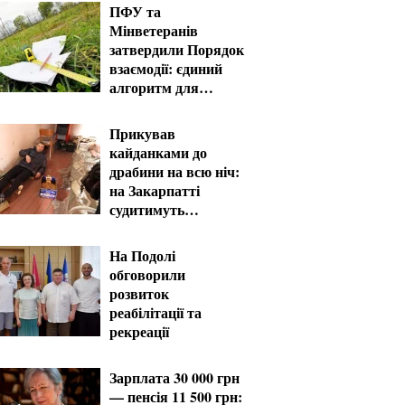
ПФУ та
Мінветеранів
затвердили Порядок
взаємодії: єдиний
алгоритм для
фахівців супроводу
ветеранів
Прикував
кайданками до
драбини на всю ніч:
на Закарпатті
судитимуть
працівника ТЦК за
катування
На Подолі
обговорили
розвиток
реабілітації та
рекреації
Зарплата 30 000 грн
— пенсія 11 500 грн: