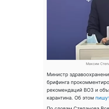
Максим Степа
Министр здравоохранени
брифинга прокомментиро
рекомендаций ВОЗ и объ
карантина. Об этом
пишу
По словам Степанова Вс