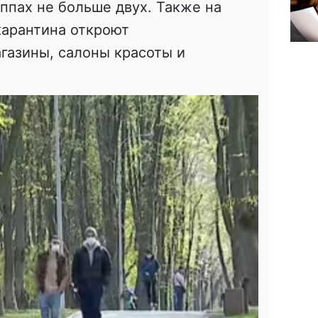
уппах не больше двух. Также на
карантина откроют
газины, салоны красоты и