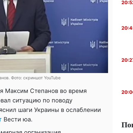
20:5
20:4
20:2
нов. Фото: скриншот YouTube
я Максим Степанов во время
20:0
вал ситуацию по поводу
яснил шаги Украины в ослаблении
т
Вести юа.
По
емирная организация