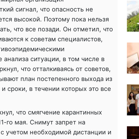
ткий сигнал, что опасность не
ется высокой. Поэтому пока нельзя
ть, что все позади. Он отметил, что
ваются к советам специалистов,
тивоэпидемическими
 анализа ситуации, в том числе в
кнул, что отталкиваясь от советов,
ывают план постепенного выхода из
 и сроки, в течении которых это все
нул, что смягчение карантинных
11-го мая. Снимут запрет на
о с учетом необходимой дистанции и