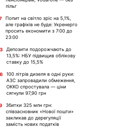
пільг
Попит на світло зріс на 5,1%,
7
але графіків не буде: Укренерго
просить економити з 7:00 до
23:00
Депозити подорожчають до
33
13,5%: НБУ підвищив облікову
ставку до 15,5%
100 літрів дизеля в одні руки:
36
АЗС запровадили обмеження,
OKKO спростувала — ціни
сягнули 97,90 грн
Збитки 325 млн грн:
9
співзасновник «Нової пошти»
закликав до дерегуляції
замість нових податків