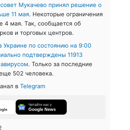
рсовет Мукачево принял решение о
ьше 11 мая
. Некоторые ограничения
е 4 мая. Так, сообщается об
рков и торговых центров.
в Украине по состоянию на 9:00
циально подтверждены 11913
навирусом
. Только за последние
 еще 502 человека.
канал в
Telegram
Читайте нас у
Google News
ogle
2