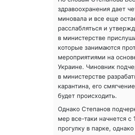
здравоохранения дает че
миновала и все еще оста
расслабляться и утвержда
в министерстве прислуши
которые занимаются про
мероприятиями на основе
Украине. Чиновник подчер
в министерстве разрабат
карантина, его смягчение
будет происходить.
Однако Степанов подчерк
мер все-таки начнется с 
прогулку в парке, однак