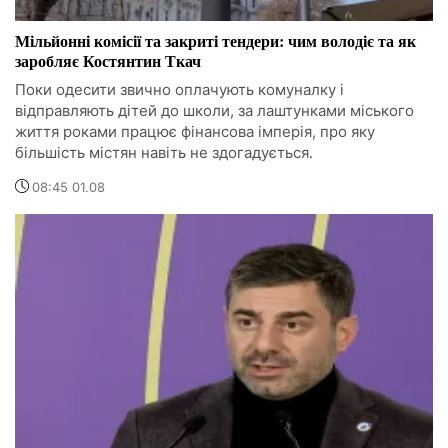
Мільйонні комісії та закриті тендери: чим володіє та як
заробляє Костянтин Ткач
Поки одесити звично оплачують комуналку і
відправляють дітей до школи, за лаштунками міського
життя роками працює фінансова імперія, про яку
більшість містян навіть не здогадується.
08:45 01.08