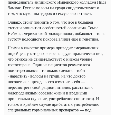
преподаватель английского Имперского колледжа Нида
Чаммас. Густые волосы на груди свидетельствуют о
том, что мужчина здоров и сексуально активен.
Однако, стоит помнить о том, что все в большей
степени зависит от особенностей организма. Томас
Нейми, американский эндокринолог, добавляет, что на
густоту волосяного покрова влияет еще и генетика.
Нейми в качестве примера приводит американских
индейцев, у которых волос на груди практически нет,
что отнюдь не свидетельствует о низком уровне
тестостерона. Один из пациентов ревматолога
поинтересовался, что можно сделать, чтобы
«нарастить» волосы на груди, на что доктор
посоветовал прежде всего изменить себя —
пересмотреть свой рацион питания, расстаться с
малоподвижным образом жизни и вредными
привычками (курение, употребление спиртного). И
только в крайнем случае прибегать к употреблению
специальных гормональных препаратов — под