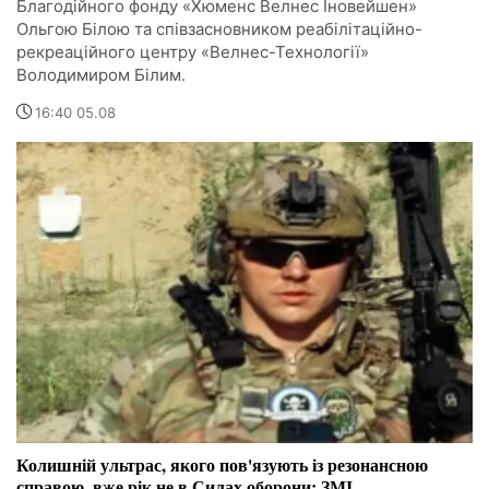
Благодійного фонду «Хюменс Велнес Іновейшен»
Ольгою Білою та співзасновником реабілітаційно-
рекреаційного центру «Велнес-Технології»
Володимиром Білим.
16:40 05.08
Колишній ультрас, якого пов'язують із резонансною
справою, вже рік не в Силах оборони: ЗМІ