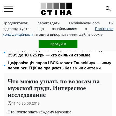
Продовжуючи переглядати Ukrainianwall.com Ви
Звільнені з полону безплатно відновлять
підтверджуєте, що ознайомилися з
Політикою
посвідчення водія: умови від МВС
конфіденційності
і згодні з використанням файлів cookie.
26 000 підписів — Зеленський доручив РНБО
позбавляти водіїв прав за систематичні порушення
Зрозумів
Пенсія для III групи інвалідності з 1 вересня: від
2595 до 10 625 грн — хто скільки отримає
Цифровізація справ і ВЛК: юрист Танасійчук — чому
перевірки ТЦК не працюють без зміни системи
Что можно узнать по волосам на
мужской груди. Интересное
исследование
11:40 20.06.2019
Это нужно знать каждому мужчине