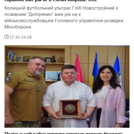
Колишній футбольний ультрас Гліб Новостройний з
позивним "Дніпрянин" вже рік не є
військовослужбовцем Головного управління розвідки
Міноборони.
12:30 04.08
Подільський район першим отримав почесну бронзову