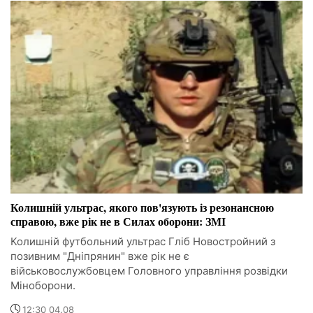
Колишній ультрас, якого пов'язують із резонансною
справою, вже рік не в Силах оборони: ЗМІ
Колишній футбольний ультрас Гліб Новостройний з
позивним "Дніпрянин" вже рік не є
військовослужбовцем Головного управління розвідки
Міноборони.
12:30 04.08