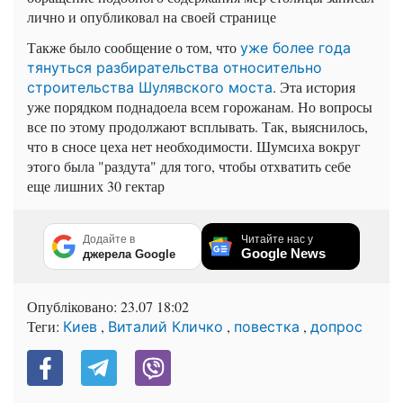
лично и опубликовал на своей странице
Также было сообщение о том, что
уже более года
тянуться разбирательства относительно
. Эта история
строительства Шулявского моста
уже порядком поднадоела всем горожанам. Но вопросы
все по этому продолжают всплывать. Так, выяснилось,
что в сносе цеха нет необходимости. Шумсиха вокруг
этого была "раздута" для того, чтобы отхватить себе
еще лишних 30 гектар
Додайте в
Читайте нас у
Google News
джерела Google
Опубліковано:
23.07 18:02
Теги:
,
,
,
Киев
Виталий Кличко
повестка
допрос