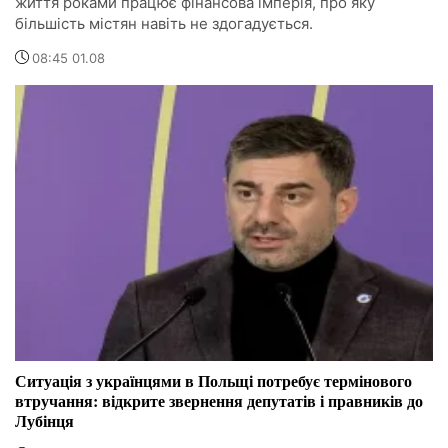
життя роками працює фінансова імперія, про яку
більшість містян навіть не здогадується.
08:45 01.08
Ситуація з українцями в Польщі потребує термінового
втручання: відкрите звернення депутатів і правників до
Лубінця