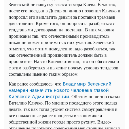
Зеленский не нашутку взялся за мэра Киева. В частно,
после его поездки в Днепр он лично позвонил Кличко и
попросил его выплатить деньги за поставки трамваев
для столицы. Кроме того, он попроситл разобраться с
тендерными договорами на поставки. В них условия
прописаны так, что отечественыый производитель
никак не может принимать в них участия. Зеленский
отметил, что с этим немедленно надо разобраться, так
как отечественный производитель должен быть в
приоритете. На это Кличко ответил, что он обязательно
с этим разбереться и выяснит почему условия тендеров
составлены именно таким образом.
Как ранее сообщалось, что
Владимир Зеленский
намерен назначить нового человека главой
Об этом он лично сказал
Киевской Администрации.
Виталию Кличко. По мнению последнего этого нельзя
делать, так как тогда рухнет система самоуправления и
все налаженные ранее процессы в экономике и
общественной жизни города просто рухнут. Видео-
обращение подобного содержания мер столицы записал