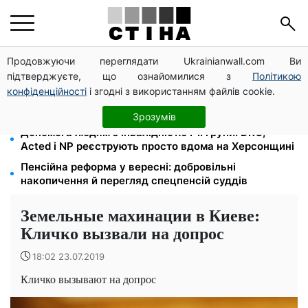
Продовжуючи переглядати Ukrainianwall.com Ви
Цифровізація справ і ВЛК: юрист Танасійчук — чому
підтверджуєте, що ознайомилися з
Політикою
перевірки ТЦК не працюють без зміни системи
конфіденційності
і згодні з використанням файлів cookie.
200+ тисяч у СЗЧ, мільйони в розшуку: Федоров
розкрив план реформи мобілізації та ТЦК
Зрозумів
Допомога людям з інвалідністю I-II групи: DRC,
Acted і NP реєструють просто вдома на Херсонщині
Пенсійна реформа у вересні: добровільні
накопичення й перегляд спецпенсій суддів
Земельные махинации в Киеве:
Кличко вызвали на допрос
18:02 23.07.2019
Кличко вызывают на допрос