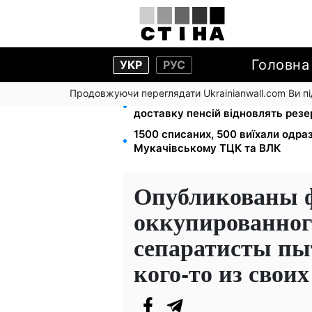
Головна
УКР
РУС
Продовжуючи переглядати Ukrainianwall.com Ви 
Депо Укрпошти знищено в Павлог
доставку пенсій відновлять рез
1500 списаних, 500 виїхали одра
Мукачівському ТЦК та ВЛК
Опубликованы ф
оккупированног
сепаратисты пы
кого-то из своих