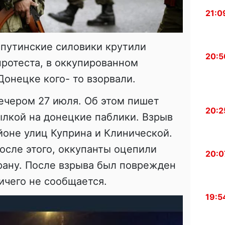
21:0
 путинские силовики крутили
20:5
ротеста, в оккупированном
онецке кого- то взорвали.
ечером 27 июля. Об этом пишет
20:2
ылкой на донецкие паблики. Взрыв
йоне улиц Куприна и Клинической.
осле этого, оккупанты оцепили
20:0
храну. После взрыва был поврежден
ичего не сообщается.
19:5