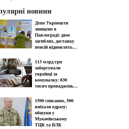
пулярні новини
Депо Укрпошти
знищено в
Павлограді: двоє
загиблих, доставку
пенсій відновлять
резервом
113 млрд грн
заборгували
українці за
комуналку: 830
тисяч проваджень у
реєстрі боржників
1500 списаних, 500
виїхали одразу:
обшуки у
Мукачівському
ТЦК та ВЛК