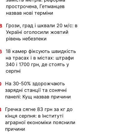
прострочена, Гетманцев
назвав нові терміни
Грози, град і шквали 20 м/с: в
8
Україні оголосили жовтий
рівень небезпеки
18 камер фіксують швидкість
6
на трасах і в містах: штрафи
340 і 1700 грн, де стоять у
серпні
На 30-50% здорожчають
0
зарядні станції та сонячні
панелі: Кущ назвав причини
Гречка сягне 83 грн за кг до
3
кінця серпня: в Інституті
аграрної економіки пояснили
причини