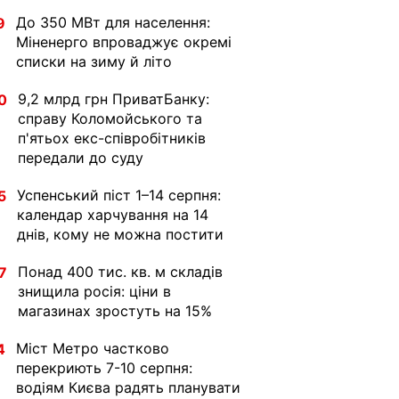
До 350 МВт для населення:
9
Міненерго впроваджує окремі
списки на зиму й літо
9,2 млрд грн ПриватБанку:
0
справу Коломойського та
п'ятьох екс-співробітників
передали до суду
Успенський піст 1–14 серпня:
5
календар харчування на 14
днів, кому не можна постити
Понад 400 тис. кв. м складів
7
знищила росія: ціни в
магазинах зростуть на 15%
Міст Метро частково
4
перекриють 7-10 серпня:
водіям Києва радять планувати