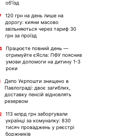
об'їзд
120 грн на день лише на
7
дорогу: кияни масово
звільняються через тариф 30
грн за проїзд
Працюєте повний день —
4
отримуйте єЯсла: ПФУ пояснив
умови допомоги на дитину 1-3
роки
Депо Укрпошти знищено в
1
Павлограді: двоє загиблих,
доставку пенсій відновлять
резервом
113 млрд грн заборгували
2
українці за комуналку: 830
тисяч проваджень у реєстрі
боржників