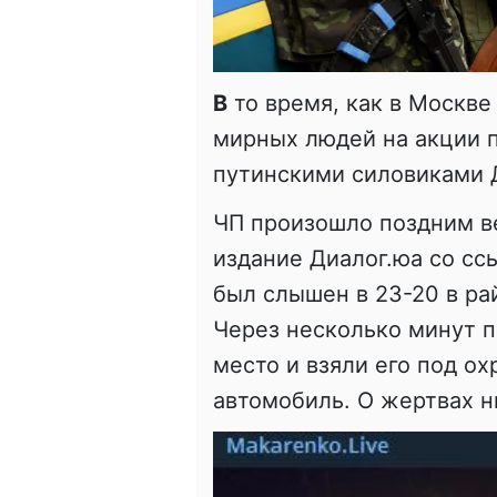
В
то время, как в Москве
мирных людей на акции п
путинскими силовиками Д
ЧП произошло поздним в
издание Диалог.юа со сс
был слышен в 23-20 в ра
Через несколько минут п
место и взяли его под о
автомобиль. О жертвах н