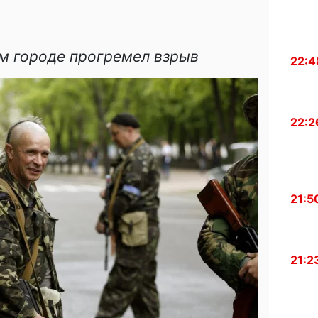
м городе прогремел взрыв
22:4
22:2
21:5
21:2