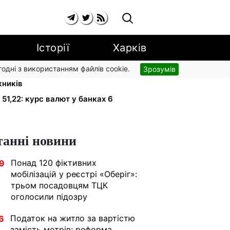
Історії
Харків
згодні з використанням файлів cookie.
Зрозумів
країнці за комуналку: 830 тисяч
жників
 51,22: курс валют у банках 6
танні новини
Понад 120 фіктивних
9
мобілізацій у реєстрі «Оберіг»:
трьом посадовцям ТЦК
оголосили підозру
Податок на житло за вартістю
6
замість метрів: реформа