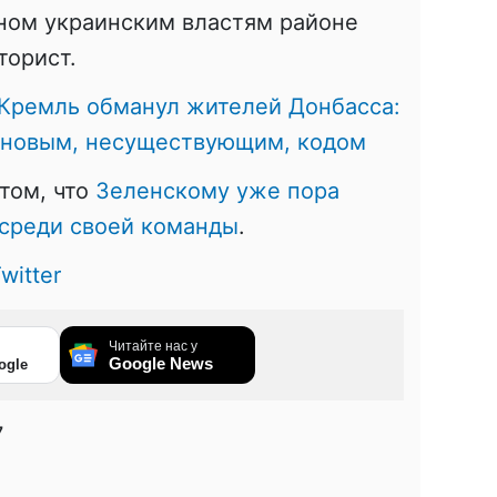
ьном украинским властям районе
торист.
Кремль обманул жителей Донбасса:
с новым, несуществующим, кодом
том, что
Зеленскому уже пора
 среди своей команды
.
witter
Читайте нас у
Google News
ogle
7