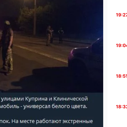
19:2
19:0
18:5
18:3