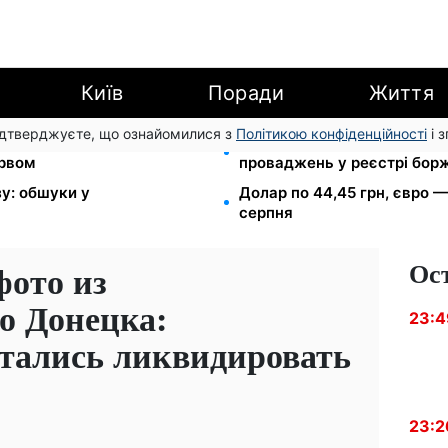
Київ
Поради
Життя
підтверджуєте, що ознайомилися з
Політикою конфіденційності
і 
раді: двоє загиблих,
113 млрд грн заборгували у
ервом
проваджень у реєстрі бор
зу: обшуки у
Долар по 44,45 грн, євро —
серпня
Ос
ото из
о Донецка:
23:4
тались ликвидировать
23:2