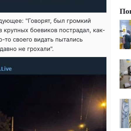
По
дующее: "Говорят, был громкий
з крупных боевиков пострадал, как-
го-то своего видать пытались
давно не грохали".