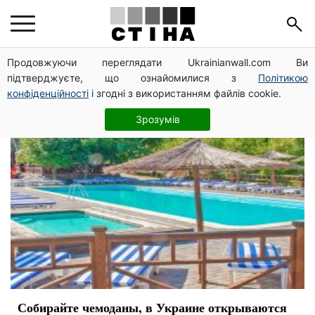
адаптивный карантин
Продовжуючи переглядати Ukrainianwall.com Ви
підтверджуєте, що ознайомилися з
Політикою
конфіденційності
і згодні з використанням файлів cookie.
Зрозумів
Собирайте чемоданы, в Украине открываются