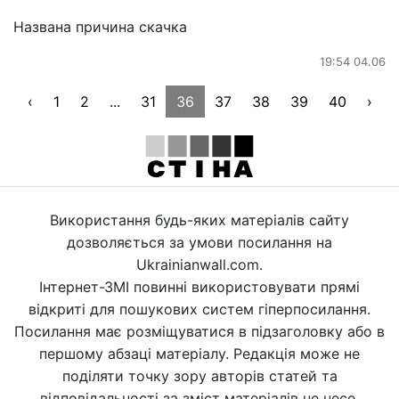
Названа причина скачка
19:54 04.06
‹
1
2
...
31
36
37
38
39
40
›
Використання будь-яких матеріалів сайту
дозволяється за умови посилання на
Ukrainianwall.com.
Інтернет-ЗМІ повинні використовувати прямі
відкриті для пошукових систем гіперпосилання.
Посилання має розміщуватися в підзаголовку або в
першому абзаці матеріалу. Редакція може не
поділяти точку зору авторів статей та
відповідальності за зміст матеріалів не несе.